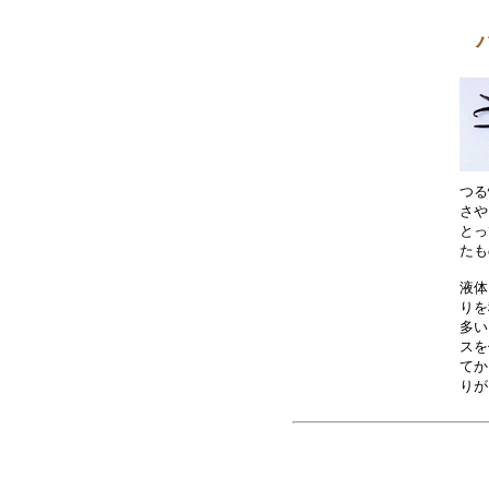
つる
さや
とっ
たも
液体
りを
多い
スを
てか
りが