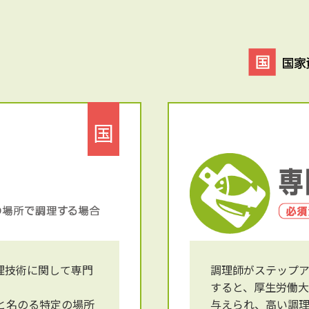
国
理技術に関して専門
調理師がステップ
すると、厚生労働
と名のる特定の場所
与えられ、高い調