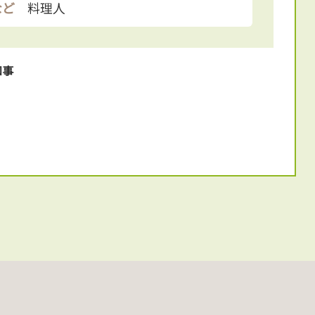
など
料理人
知事