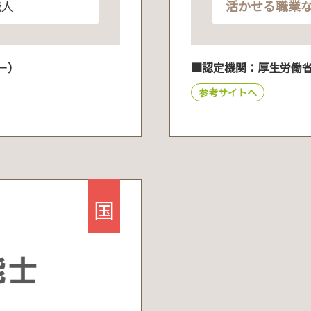
職人
活かせる職業
ー）
■認定機関：厚生労働
参考サイトへ
国