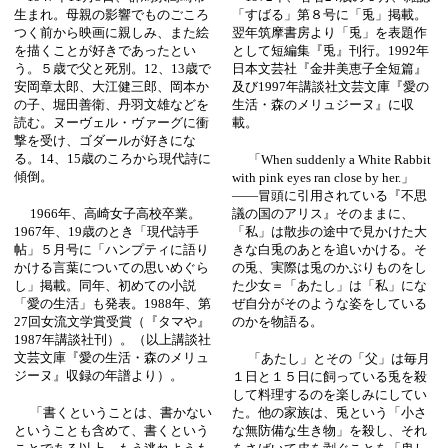
生まれ。母親の影響でものごころ
「すばる」第８号に「兎」掲載。
つく前から映画に親しみ、また絵
翌年筑摩書房より「兎」を表題作
を描くことが好きであったとい
として短編集『兎』刊行。1992年
う。５歳で父と死別。12、13歳で
日本文芸社『金井美恵子全短篇』
安岡章太郎、大江健三郎、岡本か
及び1997年講談社文芸文庫『愛の
の子、堀田善衛、丹羽文雄などを
生活・森のメリュジーヌ』に収
読む。ヌーヴェル・ヴァーグに衝
載。
撃を受け、ゴダールが好きにな
る。14、15歳のころから現代詩に
「When suddenly a White Rabbit
傾倒。
with pink eyes ran close by her.」
――冒頭に引用されている『不思
1966年、高崎女子高校卒業。
議の国のアリス』そのままに、
1967年、19歳のとき「現代詩手
「私」は散歩の途中で見かけた大
帖」５月号に「ハンプティに語り
きな白兎のあとを追いかける。そ
かける言葉についての思いめぐら
の兎、実際は兎のかぶりものをし
し」掲載。同年、初めての小説
た少女＝「あたし」は「私」にな
「愛の生活」も発表。1988年、第
ぜ自分がそのような姿をしている
27回女流文学賞受賞（『タマや』
のかを物語る。
1987年講談社刊）。（以上講談社
文芸文庫『愛の生活・森のメリュ
「あたし」とその「父」は毎月
ジーヌ』収録の年譜より）。
１日と１５日に飼っている兎を殺
して料理するのを楽しみにしてい
「書くということは、書かない
た。他の家族は、兎という「小さ
ということも含めて、書くという
な無防備な生き物」を殺し、それ