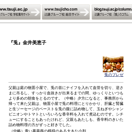
『兎』金井美恵子
兎のブレゼ
父親は庭の物置小屋で、兎の首にナイフを入れて血管を切り、逆さ
まに吊るし、すっかり血抜きが出来るまでの間、ゆっくりといつも
より多めの朝食をとるのです。（中略）夕方になると、事務所から
帰って来た父親は、物置小屋で兎の料理にとりかかり、肝臓と腎臓
と生ソーセージのペーストを兎の腹に詰め物して、玉ねぎやシャン
ピニオンやトマトといろいろな香辛料を入れて煮込むのです。シチ
ューにすることもあったけれど、父親もあたしも、香辛料のきいた
詰め物料理の方がずっと好きでした。
（中略）青い蔓薔薇の模様のある大きな小判