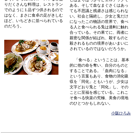
りだくさんな料理は、レストラン
ある。そして血なまぐさくはあっ
でのように１品ずつ供されるので
ても不思議と残虐さは感じられな
はなく、まさに食卓の足がきしむ
い。社会と隔絶し、少女と兎だけ
ほど、いちどきに並べられている
になったこの物語の世界で、食べ
のだろう。
る人と食べられる兎は過剰に触れ
合っている。その果てに、両者に
親密な関係が結ばれ、殺すものと
殺されるものの境界があいまいに
されているのではないだろうか。
「食べる」ということは、基本
的に他の命を奪い、自分のものと
することである。「血肉になる」
という言葉もあり、食物の消化吸
収を「同化」ともいうが、少女は
文字どおり兎と「同化」し、その
ことに至福を感じている。これこ
そ食べる快楽の究極、美食の境地
のひとつかもしれない。
小阪ひろみ