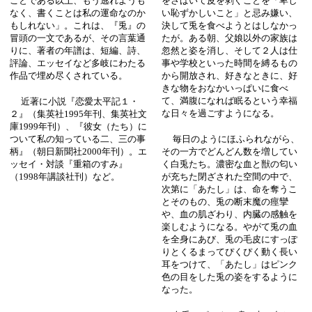
ことである以上、もう逃れようも
をさばいて皮を剥ぐことを「卑し
なく、書くことは私の運命なのか
い恥ずかしいこと」と忌み嫌い、
もしれない」。これは、『兎』の
決して兎を食べようとはしなかっ
冒頭の一文であるが、その言葉通
たが。ある朝、父娘以外の家族は
りに、著者の年譜は、短編、詩、
忽然と姿を消し、そして２人は仕
評論、エッセイなど多岐にわたる
事や学校といった時間を縛るもの
作品で埋め尽くされている。
から開放され、好きなときに、好
きな物をおなかいっぱいに食べ
て、満腹になれば眠るという幸福
近著に小説『恋愛太平記１・
な日々を過ごすようになる。
２』（集英社1995年刊、集英社文
庫1999年刊）、『彼女（たち）に
ついて私の知っている二、三の事
毎日のようにほふられながら、
柄』（朝日新聞社2000年刊）。エ
その一方でどんどん数を増してい
ッセイ・対談『重箱のすみ』
く白兎たち。濃密な血と獣の匂い
（1998年講談社刊）など。
が充ちた閉ざされた空間の中で、
次第に「あたし」は、命を奪うこ
とそのもの、兎の断末魔の痙攣
や、血の肌ざわり、内臓の感触を
楽しむようになる。やがて兎の血
を全身にあび、兎の毛皮にすっぽ
りとくるまってぴくぴく動く長い
耳をつけて、「あたし」はピンク
色の目をした兎の姿をするように
なった。