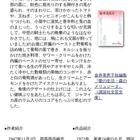
形の皿に、飴色に脂光りのする脚付きの兎が
盛られ、そのまわりに、溶けかかったトマト
や、玉ねぎ、シャンピニオンがこんもりと飾
りつけられ、小屋中に湯気と香辛料と兎の血
のまじった、うっとりするような匂いが充満
して、中世の騎士たちの晩餐のようなはなや
かさでした。他には、鳩(これも父親が飼って
いました)のお腹に肝臓のペーストと野葡萄を
詰め物して葡萄の葉で巻き、キルシュを振り
かけた焼き料理、サワー・クリームをかけた
内臓のペーストのゼリー寄せ、レモン汁をか
けて食べる生の平貝やアオヤギやミル貝、冷
たく冷やした数種類の果物のコンポート、赤
金井美恵子短編集
と白の葡萄酒があったし、生クリームとアー
『愛の生活・森の
モンドをかけたアイスクリームもありまし
メリュジーヌ』
た。食後のデザートの仕上げには、この上な
（講談社文芸文
い健啖ぶりをあたしたちは示して、ジャマイ
庫）
カ産のラム入りのココアをたっぷり飲むので
した。
●作者紹介
●作品紹介
1947年11月3日、群馬県高崎市
1972年、著者24歳の６月、雑誌