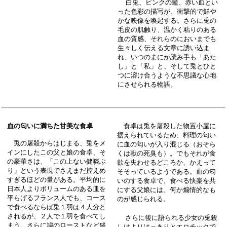
白兎、ピンクの瞳、赤い血とい
った色彩の描写が、衝撃的で鮮や
かな映像を喚起する。さらに兎の
毛皮の肌触り、温かく粘りのある
血の質感、それらのにおいまでも
生々しく伝える文章に誘い込ま
れ、いつのまにか読み手も「あた
し」と「私」と、そして兎とひと
つに溶け合うような不思議な心地
にさせられる物語。
血の匂いに満ちた甘美な食卓
食卓は兎を屠殺した物置小屋に
据えられているため、料理の匂い
兎の屠殺からはじまる、兎をメ
に血の匂いが入り混じる（おそら
インにしたこの父と娘の食卓、そ
くは獣の死臭も）。でもそれが食
の豪華さは、「この上ない健啖ぶ
欲を失わせるどころか、かえって
り」という表現でさえまだ控えめ
そそっているようである。血の匂
すぎるほどの量がある。平均的に
いのする食卓で、食べる快楽を共
日本人よりボリュームのある皿を
にする父娘には、何か煽情的なも
平らげるフランス人でも、コース
のが感じられる。
で食べるならば兎１羽は４人分と
されるが、２人で１羽を食べてし
さらに後に語られる少女の兎殺
まう。さらに鳩のローストなど盛
しはよりはっきりとエロチックで