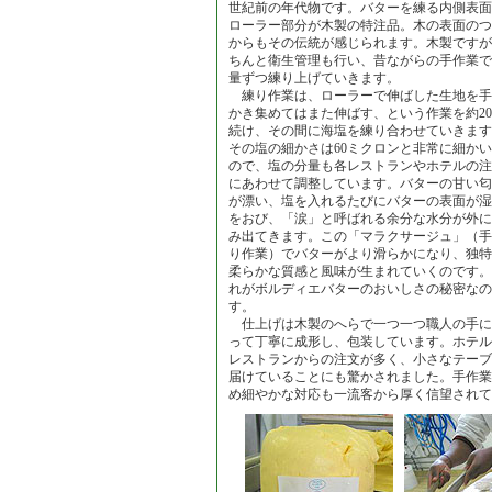
世紀前の年代物です。バターを練る内側表面
ローラー部分が木製の特注品。木の表面のつ
からもその伝統が感じられます。木製ですが
ちんと衛生管理も行い、昔ながらの手作業で
量ずつ練り上げていきます。
練り作業は、ローラーで伸ばした生地を手
かき集めてはまた伸ばす、という作業を約2
続け、その間に海塩を練り合わせていきます
その塩の細かさは60ミクロンと非常に細か
ので、塩の分量も各レストランやホテルの注
にあわせて調整しています。バターの甘い匂
が漂い、塩を入れるたびにバターの表面が湿
をおび、「涙」と呼ばれる余分な水分が外に
み出てきます。この「マラクサージュ」（手
り作業）でバターがより滑らかになり、独特
柔らかな質感と風味が生まれていくのです。
れがボルディエバターのおいしさの秘密なの
す。
仕上げは木製のへらで一つ一つ職人の手に
って丁寧に成形し、包装しています。ホテル
レストランからの注文が多く、小さなテーブ
届けていることにも驚かされました。手作業
め細やかな対応も一流客から厚く信望されて