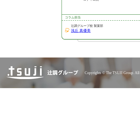
コラム担当
辻調グループ校 製菓部
浅丘 真優美
Copyrights © The TSUJI Group. All 