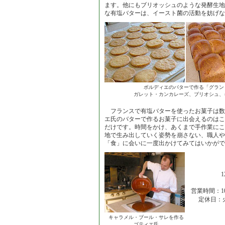
ます。他にもブリオッシュのような発酵生地
な有塩バターは、イースト菌の活動を妨げな
ボルディエのバターで作る「グラン
ガレット・カンカレーズ、ブリオシュ、
フランスで有塩バターを使ったお菓子は数
エ氏のバターで作るお菓子に出会えるのはこ
だけです。時間をかけ、あくまで手作業にこ
地で生み出していく姿勢を崩さない、職人や
「食」に会いに一度出かけてみてはいかがで
1
営業時間：10
定休日：
キャラメル・ブール・サレを作る
ゴティエ氏