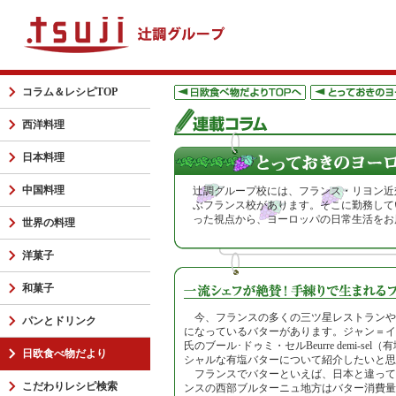
コラム＆レシピTOP
西洋料理
日本料理
中国料理
辻調グループ校には、フランス・リヨン近
ぶフランス校があります。そこに勤務して
った視点から、ヨーロッパの日常生活をお
世界の料理
洋菓子
和菓子
今、フランスの多くの三ツ星レストランや
パンとドリンク
になっているバターがあります。ジャン＝イヴ・ボルデ
氏のブール･ドゥミ・セルBeurre demi-s
日欧食べ物だより
シャルな有塩バターについて紹介したいと思
フランスでバターといえば、日本と違って
こだわりレシピ検索
ンスの西部ブルターニュ地方はバター消費量