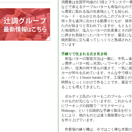
消費量は全国平均値の1.5倍とフランスで一
などで添えるテーブルバターも有塩のもので
ら豊富に取れる塩の生産地としても知られ、
ール・ド・セルがとれるのもこのブルターニ
何ヶ月も遠洋に出かける船乗りたちが、保存
たのが始まりと言われていますが、もともと
た地域性が、塩入りバターの生産量とその評
に押され気味だったバターですが、最近にな
統的製法に立ち返ってじっくりと熟成された
ています
手練りで生まれる古き良き味
有塩バターの製造方法は一般に、牛乳→遠
→攪拌→バター粒→水洗い→ワーキング→加
に伴い、従来の何十倍もの速さで、一気に成
カーが99％を占めています。そんな中で残
ル・バラットbeurre baratte｣です。工
時間をじっくりかけて作ることです。最近で
ることも増えてきました。
ボルディエ氏のバターもこのブール・バラ
トのものが元になっていますが、これからさ
にワーキングの段階で「マラクサージュ
Malaxage」という伝統的な手練り製法を行う
とにより、他のものとは違う風味豊かなバタ
を作り上げています。
作業場の練り機は、今ではごく稀な木製の