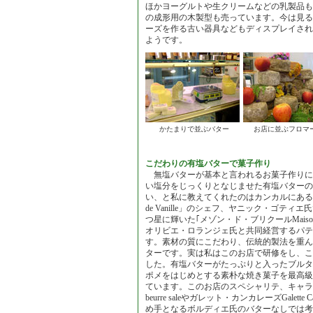
ほかヨーグルトや生クリームなどの乳製品も
の成形用の木製型も売っています。今は見る
ーズを作る古い器具などもディスプレイされ
ようです。
かたまりで並ぶバター
お店に並ぶフロマ
こだわりの有塩バターで菓子作り
無塩バターが基本と言われるお菓子作りに
い塩分をじっくりとなじませた有塩バターの
い、と私に教えてくれたのはカンカルにある「
de Vanille」のシェフ、ヤニック・ゴティ
つ星に輝いた｢メゾン・ド・ブリクールMaison d
オリビエ・ロランジェ氏と共同経営するパテ
す。素材の質にこだわり、伝統的製法を重ん
ターです。実は私はこのお店で研修をし、こ
した。有塩バターがたっぷりと入ったブルタ
ポメをはじめとする素朴な焼き菓子を最高級
ています。このお店のスペシャリテ、キャラメル
beurre saleやガレット・カンカレーズGalette
め手となるボルディエ氏のバターなしでは考