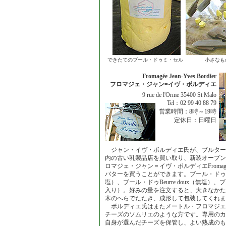
できたてのブール・ドゥミ・セル
小さなも
Fromagée Jean-Yves Bordier
フロマジェ・ジャン=イヴ・ボルディエ
9 rue de l'Orme 35400 St Malo
Tel：02 99 40 88 79
営業時間：8時～19時
定休日：日曜日
ジャン・イヴ・ボルディエ氏が、ブルター
内の古い乳製品店を買い取り、新装オープン
ロマジェ・ジャン＝イヴ・ボルディエFromagée Je
バターを買うことができます。ブール・ドゥミ=セルB
塩）、ブール・ドゥBeurre doux（無塩）、ブール
入り）。好みの量を注文すると、大きなかた
木のへらでたたき、成形して包装してくれま
ボルディエ氏はまたメートル・フロマジエMaitr
チーズのソムリエのような方です。専用のカ
自身が選んだチーズを保管し、よい熟成のも