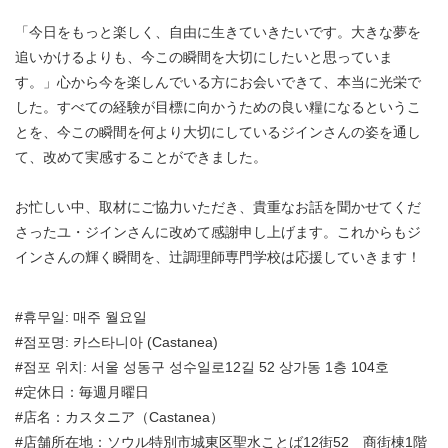
「今日をもっと楽しく、自由に生きていきたいです。大きな夢を
追いかけるよりも、今この瞬間を大切にしたいと思っていま
す。」心から今を楽しんでいる方にお会いできて、本当に光栄で
した。すべての経験が目標に向かうための良い糧になるというこ
とを、今この瞬間を何より大切にしているジインさんの姿を通し
て、改めて実感することができました。
お忙しい中、取材にご協力いただき、貴重なお話を聞かせてくだ
さったユ・ジインさんに改めて感謝申し上げます。これからもジ
インさんの輝く瞬間を、辻調理師専門学校は応援していきます！
#휴무일: 매주 월요일
#점포명: 카스타니아 (Castanea)
#점포 위치: 서울 성동구 성수일로12길 52 상가동 1층 104호
#定休日：毎週月曜日
#店名：カスタニア（Castanea）
#店舗所在地：ソウル特別市城東区聖水ことば12街52 商街棟1階