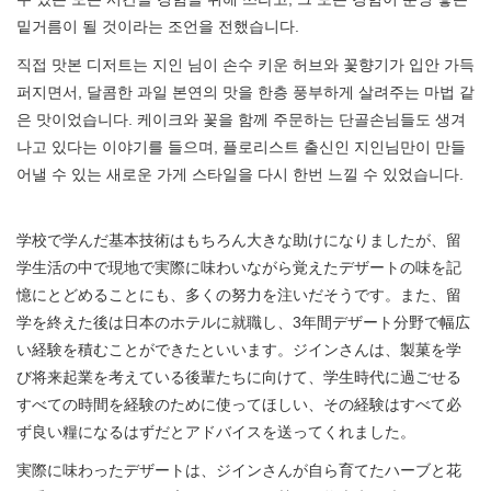
밑거름이 될 것이라는 조언을 전했습니다.
직접 맛본 디저트는 지인 님이 손수 키운 허브와 꽃향기가 입안 가득
퍼지면서, 달콤한 과일 본연의 맛을 한층 풍부하게 살려주는 마법 같
은 맛이었습니다. 케이크와 꽃을 함께 주문하는 단골손님들도 생겨
나고 있다는 이야기를 들으며, 플로리스트 출신인 지인님만이 만들
어낼 수 있는 새로운 가게 스타일을 다시 한번 느낄 수 있었습니다.
学校で学んだ基本技術はもちろん大きな助けになりましたが、留
学生活の中で現地で実際に味わいながら覚えたデザートの味を記
憶にとどめることにも、多くの努力を注いだそうです。また、留
学を終えた後は日本のホテルに就職し、3年間デザート分野で幅広
い経験を積むことができたといいます。ジインさんは、製菓を学
び将来起業を考えている後輩たちに向けて、学生時代に過ごせる
すべての時間を経験のために使ってほしい、その経験はすべて必
ず良い糧になるはずだとアドバイスを送ってくれました。
実際に味わったデザートは、ジインさんが自ら育てたハーブと花