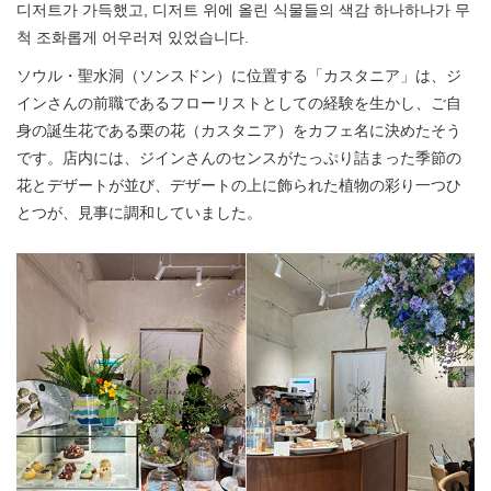
디저트가 가득했고, 디저트 위에 올린 식물들의 색감 하나하나가 무
척 조화롭게 어우러져 있었습니다.
ソウル・聖水洞（ソンスドン）に位置する「カスタニア」は、ジ
インさんの前職であるフローリストとしての経験を生かし、ご自
身の誕生花である栗の花（カスタニア）をカフェ名に決めたそう
です。店内には、ジインさんのセンスがたっぷり詰まった季節の
花とデザートが並び、デザートの上に飾られた植物の彩り一つひ
とつが、見事に調和していました。