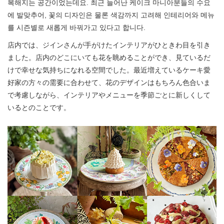
복해지는 공간이었는데요. 최근 늘어난 케이크 마니아분들의 수요
에 발맞추어, 꽃의 디자인은 물론 색감까지 고려해 인테리어와 메뉴
를 시즌별로 새롭게 바꿔가고 있다고 합니다.
店内では、ジインさんが手がけたインテリアがひときわ目を引き
ました。店内のどこにいても花を眺めることができ、見ているだ
けで幸せな気持ちになれる空間でした。最近増えているケーキ愛
好家の方々の需要に合わせて、花のデザインはもちろん色合いま
で考慮しながら、インテリアやメニューを季節ごとに新しくして
いるとのことです。