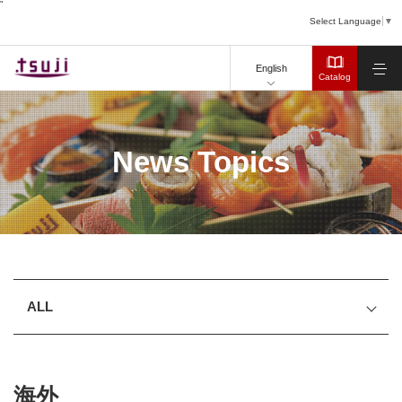
"
Select Language
▼
English
Catalog
News Topics
ALL
海外