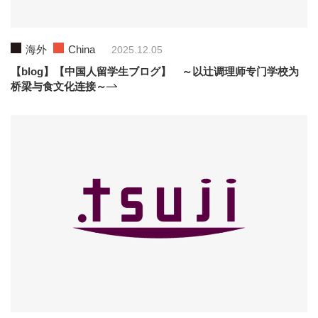
海外
China
2025.12.05
【blog】【中国人留学生ブログ】 ～以辻调理师专门学校为
桥梁与食文化连接～