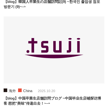
【blog】韓国人卒業生の店舗訪問記(9) ~한국인 졸업생 점포
방문기 (9)~
海外
China
2025.10.20
【blog】中国卒業生店舗訪問ブログ ~中国毕业生店铺探访博
客 想把"美味"传递出去！~