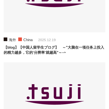
海外
China
2025.12.19
【blog】【中国人留学生ブログ】 ～"大脑在一项任务上投入
的精力越多，它的'分辨率'就越高"～