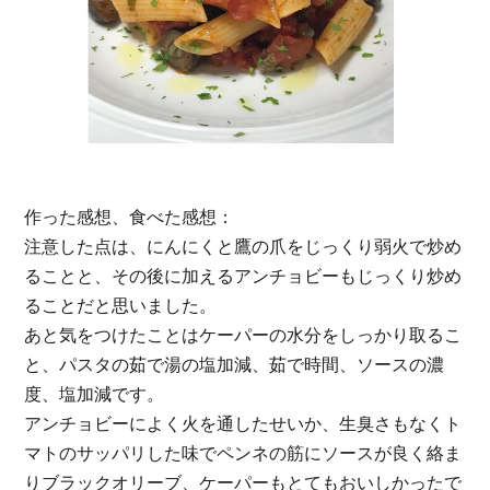
作った感想、⻝べた感想：
注意した点は、にんにくと鷹の⽖をじっくり弱⽕で炒め
ることと、その後に加えるアンチョビーもじっくり炒め
ることだと思いました。
あと気をつけたことはケーパーの⽔分をしっかり取るこ
と、パスタの茹で湯の塩加減、茹で時間、ソースの濃
度、塩加減です。
アンチョビーによく⽕を通したせいか、⽣臭さもなくト
マトのサッパリした味でペンネの筋にソースが良く絡ま
りブラックオリーブ、ケーパーもとてもおいしかったで