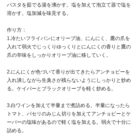
パスタを茹でる湯を沸かす。塩を加えて泡⽴て器で塩を
溶かす。塩加減を味⾒する。
作り⽅：
1.冷たいフライパンにオリーブ油、にんにく、鷹の⽖を
⼊れて弱⽕でじっくりゆっくりとにんにくの⾹りと鷹の
⽖の⾟味をしっかりオリーブ油に移していく。
2.にんにくが⾊づいて⾹りが出てきたらアンチョビーを
⼊れ潰しながら⽣臭さが残らないようにしっかりと炒め
る。ケイパーとブラックオリーブを軽く炒める。
3.⽩ワインを加えて半量まで煮詰める。半量になったら
トマト、パセリのみじん切りを加えてアンチョビーとケ
ーパーの塩味があるので軽く塩を加える。弱⽕で⼗分に
詰める。