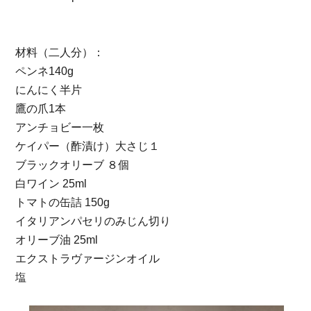
材料（⼆⼈分）：
ペンネ140g
にんにく半⽚
鷹の⽖1本
アンチョビー⼀枚
ケイパー（酢漬け）⼤さじ１
ブラックオリーブ ８個
⽩ワイン 25ml
トマトの⽸詰 150g
イタリアンパセリのみじん切り
オリーブ油 25ml
エクストラヴァージンオイル
塩