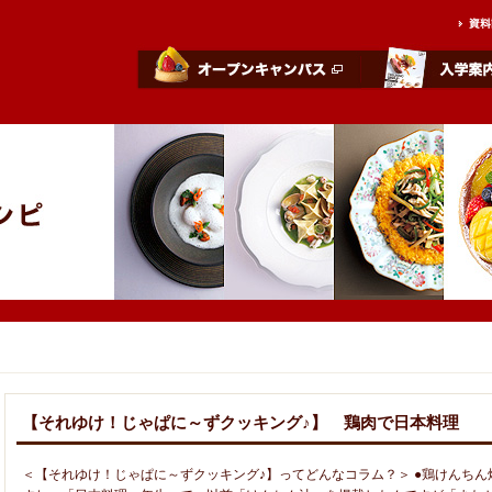
【それゆけ！じゃぱに～ずクッキング♪】 鶏肉で日本料理
＜【それゆけ！じゃぱに～ずクッキング♪】ってどんなコラム？＞ ●鶏けんち