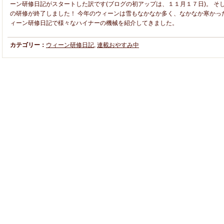
ーン研修日記がスタートした訳です(ブログの初アップは、１１月１７日)。 そ
の研修が終了しました！ 今年のウィーンは雪もなかなか多く、なかなか寒かった
ィーン研修日記で様々なハイナーの機械を紹介してきました。
カテゴリー：
ウィーン研修日記
,
連載おやすみ中