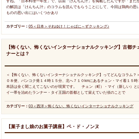
すね。「日本料理一年生」で、以前「けんちん汁」を掲載したんですが「また
の解説は「けんちん汁」のコラムを読んでもらうことにして、今回は鶏肉の思
ものの思い出にはいくつかあり
カテゴリー：
05＜日本＞それゆけ！じゃぱに～ずクッキング♪
【怖くない、怖くないインターナショナルクッキング】古都チ
ナーとは？
＜【怖くない、怖くないインターナショナルクッキング】ってどんなコラム？
０８便、バンコク発１４時１５分、北へ７１０kmにあるチェン・マイ着１５時
本語は全く聞こえてこないのが現実です。 チェン（町）・マイ（新しい）と
イ一帯を治めたランナー・タイ王国の首都として栄えていた頃のことで
カテゴリー：
03＜西洋＞怖くない、怖くないインターナショナルクッキング
【菓子まし娘のお菓子講座】ペ・ド・ノンヌ