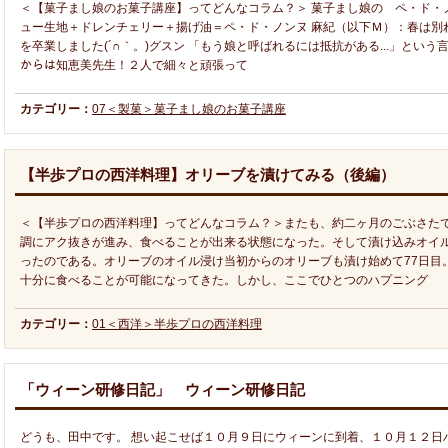
＜【菓子まし娘のお菓子講座】ってどんなコラム？＞ 菓子まし娘の ペ・ド・ノ
ュー生地＋ドレンチェリー＋揚げ油＝ペ・ド・ノンヌ 麻紀（以下Ｍ）：春は別れ
を卒業しました(´∩｀。)グスン 「もう娘と呼ばれるには抵抗がある...」という言葉
からは知恵美先生！２人で細々と頑張って
カテゴリー：
07＜製菓＞菓子まし娘のお菓子講座
【半歩プロの西洋料理】オリーブを漬けてみる（後編）
＜【半歩プロの西洋料理】ってどんなコラム？＞またも、約二ヶ月のごぶさた
調にアク抜きが進み、食べることが出来る状態になった。そして漬け込みオイ
ったのである。オリーブのオイル浸け当初からのオリーブも漬け始めて77日目
十分に食べることが可能になってきた。しかし、ここでひとつのハプニング
カテゴリー：
01＜西洋＞半歩プロの西洋料理
「ウィーン研修日記」 ウィーン研修日記
どうも、田中です。 想い起こせば１０月９日にウィーンに到着、１０月１２日