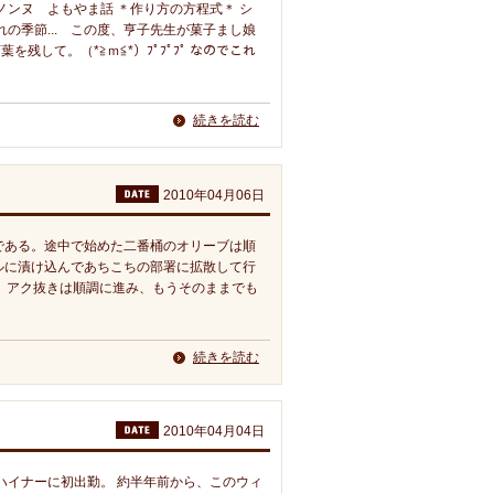
ンヌ よもやま話 ＊作り方の方程式＊ シ
の季節... この度、亨子先生が菓子まし娘
を残して。（*≧ｍ≦*）ﾌﾟﾌﾟﾌﾟ なのでこれ
続きを読む
2010年04月06日
である。途中で始めた二番桶のオリーブは順
ルに漬け込んであちこちの部署に拡散して行
。アク抜きは順調に進み、もうそのままでも
続きを読む
2010年04月04日
ハイナーに初出勤。 約半年前から、このウィ