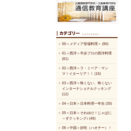
00＜メディア登場料理＞ (80)
01＜西洋＞半歩プロの西洋料理
(81)
02＜西洋＞ラ・ミーア・マン
マ！イターリア！！ (16)
03＜西洋＞怖くない、怖くない
インターナショナルクッキング
(12)
04＜日本＞日本料理一年生 (30)
05＜日本＞それゆけ！じゃぱに
～ずクッキング♪ (46)
06＜中国＞好吃（ハオチー）！