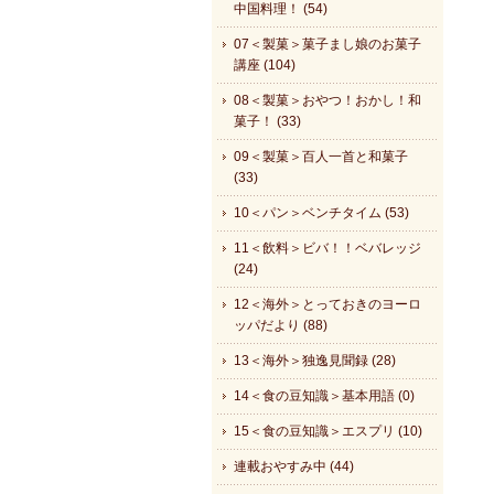
中国料理！ (54)
07＜製菓＞菓子まし娘のお菓子
講座 (104)
08＜製菓＞おやつ！おかし！和
菓子！ (33)
09＜製菓＞百人一首と和菓子
(33)
10＜パン＞ベンチタイム (53)
11＜飲料＞ビバ！！ベバレッジ
(24)
12＜海外＞とっておきのヨーロ
ッパだより (88)
13＜海外＞独逸見聞録 (28)
14＜食の豆知識＞基本用語 (0)
15＜食の豆知識＞エスプリ (10)
連載おやすみ中 (44)