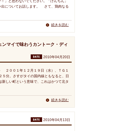
か！」と思わないでください。「けんちん」
い出についてお話します。 さて、鶏肉なる
続きを読む
ェンマイで味わうカントーク・ディ
2010年04月20日
＞ ２００１年１２月１９日（水）、ＴＧ１
２５分。さすがタイの国内線ともなると、日
は新しい町という意味で、これはかつて北タ
続きを読む
2010年04月13日