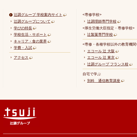
辻調グループ 学校案内サイト
<専修学校>
辻調グループについて
辻調理師専門学校
学びの特長
<厚生労働大臣指定・専修学校>
学校生活・サポート
辻製菓専門学校
キャリア・食の業界
<専修・各種学校以外の教育機関
学費・入試
エコール 辻 大阪
アクセス
エコール 辻 東京
辻調グループ フランス校
自宅で学ぶ
別科 通信教育講座