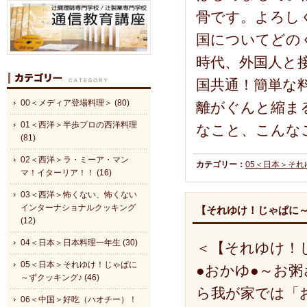
骨です。よろし
国についてどの
時代、外国人と
国共通！簡単な
00＜メディア登場料理＞ (80)
離がぐんと縮ま
01＜西洋＞半歩プロの西洋料理
なこと、こんな
(81)
02＜西洋＞ラ・ミーア・マン
カテゴリー：
05＜日本＞そ
マ！イターリア！！ (16)
03＜西洋＞怖くない、怖くない
インターナショナルクッキング
【それゆけ！じゃぱに
(12)
04＜日本＞日本料理一年生 (30)
＜【それゆけ！
05＜日本＞それゆけ！じゃぱに
●おかゆ●～お
～ずクッキング♪ (46)
ら我が家では「
06＜中国＞好吃（ハオチー）！