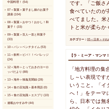
です。「ご飯さ
中国料理！ (54)
07＜製菓＞菓子まし娘のお菓子
食べていたのが
講座 (104)
べてました。米
08＜製菓＞おやつ！おかし！和
トと米が柔らか
菓子！ (33)
09＜製菓＞百人一首と和菓子
(33)
カテゴリー：
05＜日本＞そ
10＜パン＞ベンチタイム (53)
11＜飲料＞ビバ！！ベバレッジ
【ラ・ミーア・マンマ
(24)
12＜海外＞とっておきのヨーロ
「地方料理の集
ッパだより (88)
し～い表現です
13＜海外＞独逸見聞録 (28)
いうこと。「イ
14＜食の豆知識＞基本用語 (0)
へ！」をテーマ
15＜食の豆知識＞エスプリ (10)
ら、日本では無
連載おやすみ中 (44)