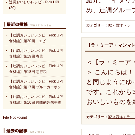
紹介。「イタリ
辻調おいしいレシピ・Pick UP!
(20)
め、辻調グルー
カテゴリー：
02＜西洋＞ラ
【辻調おいしいレシピ・Pick UP!
食材編】第20回 エビ
【ラ・ミーア・マンマ!イ
【辻調おいしいレシピ・Pick UP!
食材編】第19回 春告
＜【ラ・ミーア
【辻調おいしいレシピ・Pick UP!
＞ こんにちは
食材編】第18回 悪行税
と同じようにゆ
【辻調おいしいレシピ・Pick UP!
食材編】第17回 ブルーカーボン
です。これから
【辻調おいしいレシピ・Pick UP!
おいしいものを
食材編】第16回 侵略的外来生物
カテゴリー：
02＜西洋＞ラ
File Not Found