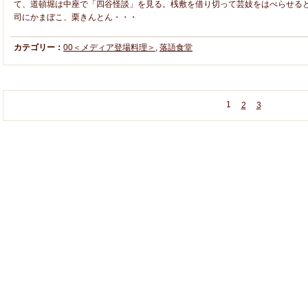
て、道頓堀は中座で「四谷怪談」を見る。桟敷を借り切って芸妓をはべらせる
司にかまぼこ、栗きんとん・・・
カテゴリー：
00＜メディア登場料理＞
,
落語食堂
1
2
3