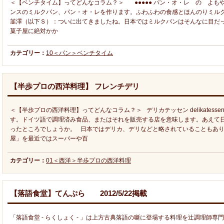
＜【ベンチタイム】ってどんなコラム？＞ ●●●●● パン・オ・レ の よもや
ンスのミルクパン、パン・オ・レを作ります。ふわふわの食感とほんのりミル
韮澤（以下Ｓ）：ついに出てきましたね。日本ではミルクパンはそんなに目だ
菓子屋に絶対かか
カテゴリー：
10＜パン＞ベンチタイム
【半歩プロの西洋料理】 フレンチデリ
＜【半歩プロの西洋料理】ってどんなコラム？＞ デリカテッセン delikates
す。ドイツ語で調理済み食品、またはそれを販売する店を意味します。あえて
ったところでしょうか。 日本ではデリカ、デリなどと略されていることもあ
屋」を最近ではスーパーや百
カテゴリー：
01＜西洋＞半歩プロの西洋料理
【落語食堂】てんぷら 2012/5/22掲載
「落語食堂 - らくしょく - 」は上方古典落語の噺に登場する料理を辻調理師