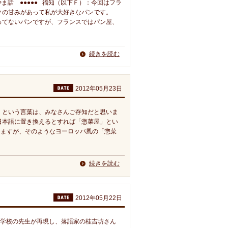
ま話 ●●●●● 福知（以下Ｆ）：今回はフラ
クの甘みがあって私が大好きなパンです。
ってないパンですが、フランスではパン屋、
続きを読む
2012年05月23日
sen という言葉は、みなさんご存知だと思いま
日本語に置き換えるとすれば「惣菜屋」とい
りますが、そのようなヨーロッパ風の「惣菜
続きを読む
2012年05月22日
専門学校の先生が再現し、落語家の桂吉坊さん