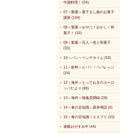
中国料理！ (54)
07＜製菓＞菓子まし娘のお菓子
講座 (104)
08＜製菓＞おやつ！おかし！和
菓子！ (33)
09＜製菓＞百人一首と和菓子
(33)
10＜パン＞ベンチタイム (53)
11＜飲料＞ビバ！！ベバレッジ
(24)
12＜海外＞とっておきのヨーロ
ッパだより (88)
13＜海外＞独逸見聞録 (28)
14＜食の豆知識＞基本用語 (0)
15＜食の豆知識＞エスプリ (10)
連載おやすみ中 (44)