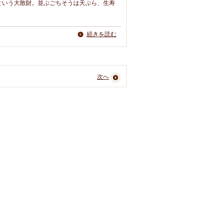
という大散財。並ぶごちそうは天ぷら、生寿
続きを読む
次へ