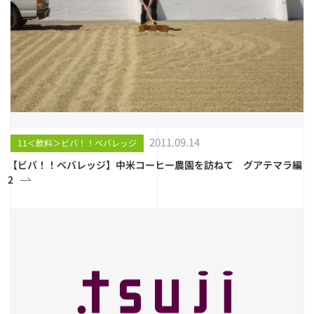
2011.09.14
11＜飲料＞ビバ！！ベバレッジ
【ビバ！！ベバレッジ】中米コーヒー農園を訪ねて グアテマラ編
2