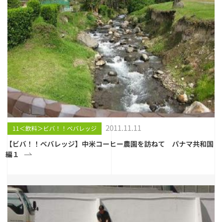
2011.11.11
11＜飲料＞ビバ！！ベバレッジ
【ビバ！！ベバレッジ】中米コーヒー農園を訪ねて パナマ共和国
編１