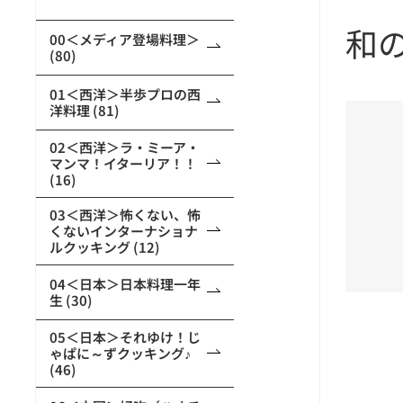
和
00＜メディア登場料理＞
(80)
01＜西洋＞半歩プロの西
洋料理 (81)
02＜西洋＞ラ・ミーア・
マンマ！イターリア！！
(16)
03＜西洋＞怖くない、怖
くないインターナショナ
ルクッキング (12)
04＜日本＞日本料理一年
生 (30)
05＜日本＞それゆけ！じ
ゃぱに～ずクッキング♪
(46)