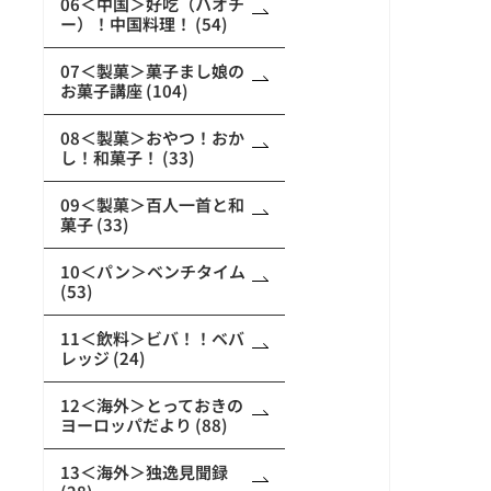
06＜中国＞好吃（ハオチ
ー）！中国料理！ (54)
07＜製菓＞菓子まし娘の
お菓子講座 (104)
08＜製菓＞おやつ！おか
し！和菓子！ (33)
09＜製菓＞百人一首と和
菓子 (33)
10＜パン＞ベンチタイム
(53)
11＜飲料＞ビバ！！ベバ
レッジ (24)
12＜海外＞とっておきの
ヨーロッパだより (88)
13＜海外＞独逸見聞録