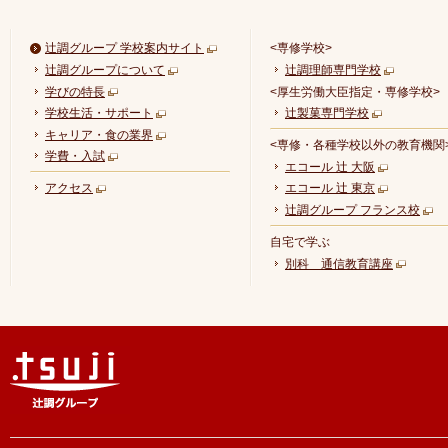
辻調グループ 学校案内サイト
<専修学校>
辻調グループについて
辻調理師専門学校
学びの特長
<厚生労働大臣指定・専修学校>
学校生活・サポート
辻製菓専門学校
キャリア・食の業界
<専修・各種学校以外の教育機関
学費・入試
エコール 辻 大阪
アクセス
エコール 辻 東京
辻調グループ フランス校
自宅で学ぶ
別科 通信教育講座