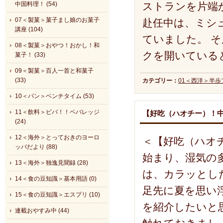
ストランを片端
中国料理！ (54)
07＜製菓＞菓子まし娘のお菓子
赴任中は、ミシ
講座 (104)
ていました。 
08＜製菓＞おやつ！おかし！和
クを開いている
菓子！ (33)
09＜製菓＞百人一首と和菓子
(33)
カテゴリー：
01＜西洋＞半
10＜パン＞ベンチタイム (53)
11＜飲料＞ビバ！！ベバレッジ
【好吃（ハオチー）！
(24)
12＜海外＞とっておきのヨーロ
＜【好吃（ハオ
ッパだより (88)
始まり、湿気の
13＜海外＞独逸見聞録 (28)
は、カラッとし
14＜食の豆知識＞基本用語 (0)
足先に夏を思い
15＜食の豆知識＞エスプリ (10)
を紹介したいと
連載おやすみ中 (44)