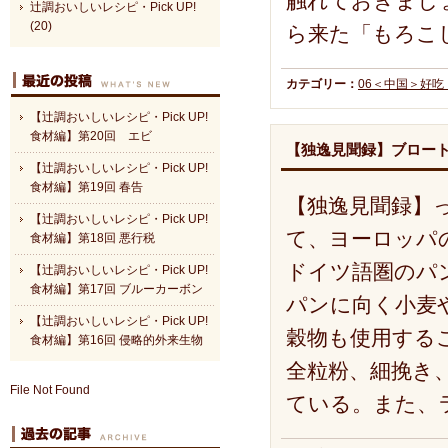
触れておきまし
辻調おいしいレシピ・Pick UP!
(20)
ら来た「もろこ
カテゴリー：
06＜中国＞好
【辻調おいしいレシピ・Pick UP!
食材編】第20回 エビ
【独逸見聞録】ブロー
【辻調おいしいレシピ・Pick UP!
食材編】第19回 春告
【独逸見聞録】
【辻調おいしいレシピ・Pick UP!
て、ヨーロッパ
食材編】第18回 悪行税
ドイツ語圏のパ
【辻調おいしいレシピ・Pick UP!
食材編】第17回 ブルーカーボン
パンに向く小麦
【辻調おいしいレシピ・Pick UP!
穀物も使用する
食材編】第16回 侵略的外来生物
全粒粉、細挽き
File Not Found
ている。また、