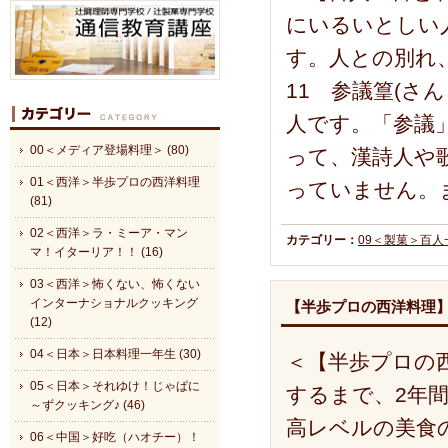
にいるいとしい
す。人との別れ
11 参議篁(さん
人です。「参議
00＜メディア登場料理＞ (80)
って、漢詩人や
01＜西洋＞半歩プロの西洋料理
っていません。
(81)
02＜西洋＞ラ・ミーア・マン
カテゴリー：
09＜製菓＞百
マ！イターリア！！ (16)
03＜西洋＞怖くない、怖くない
インターナショナルクッキング
【半歩プロの西洋料理
(12)
04＜日本＞日本料理一年生 (30)
＜【半歩プロの西
05＜日本＞それゆけ！じゃぱに
するまで、2年
～ずクッキング♪ (46)
高レベルの美食
06＜中国＞好吃（ハオチー）！