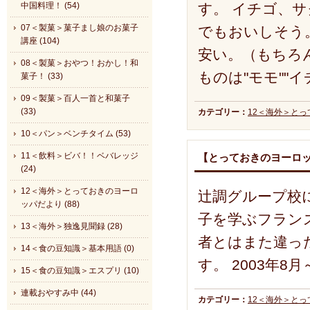
す。 イチゴ、サ
中国料理！ (54)
07＜製菓＞菓子まし娘のお菓子
でもおいしそう
講座 (104)
安い。（もちろ
08＜製菓＞おやつ！おかし！和
ものは"モモ""
菓子！ (33)
09＜製菓＞百人一首と和菓子
(33)
カテゴリー：
12＜海外＞と
10＜パン＞ベンチタイム (53)
11＜飲料＞ビバ！！ベバレッジ
【とっておきのヨーロ
(24)
12＜海外＞とっておきのヨーロ
辻調グループ校
ッパだより (88)
子を学ぶフラン
13＜海外＞独逸見聞録 (28)
者とはまた違っ
14＜食の豆知識＞基本用語 (0)
す。 2003年
15＜食の豆知識＞エスプリ (10)
連載おやすみ中 (44)
カテゴリー：
12＜海外＞と