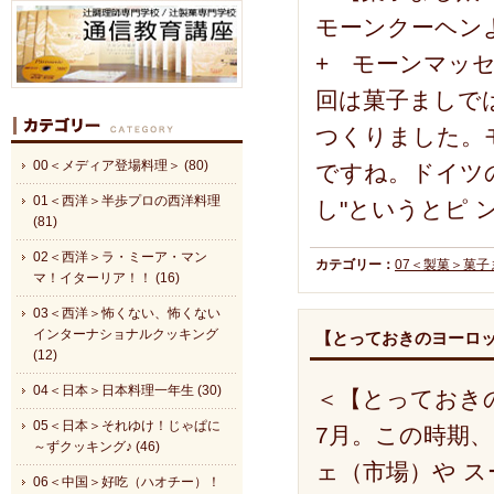
モーンクーヘンよ
+ モーンマッセ
回は菓子ましで
つくりました。
00＜メディア登場料理＞ (80)
ですね。ドイツ
01＜西洋＞半歩プロの西洋料理
し"というとピ 
(81)
02＜西洋＞ラ・ミーア・マン
カテゴリー：
07＜製菓＞菓
マ！イターリア！！ (16)
03＜西洋＞怖くない、怖くない
インターナショナルクッキング
【とっておきのヨーロ
(12)
04＜日本＞日本料理一年生 (30)
＜【とっておき
05＜日本＞それゆけ！じゃぱに
7月。この時期
～ずクッキング♪ (46)
ェ（市場）や 
06＜中国＞好吃（ハオチー）！