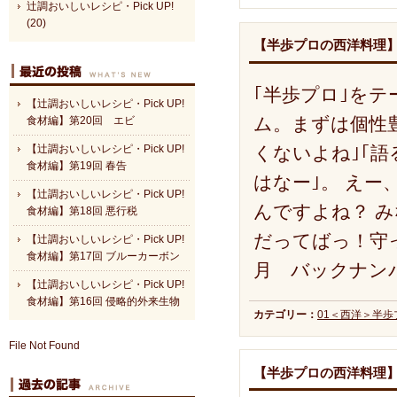
辻調おいしいレシピ・Pick UP!
(20)
【半歩プロの西洋料理
｢半歩プロ｣を
【辻調おいしいレシピ・Pick UP!
ム。まずは個性
食材編】第20回 エビ
くないよね｣｢語
【辻調おいしいレシピ・Pick UP!
食材編】第19回 春告
はなー｣。 えー
【辻調おいしいレシピ・Pick UP!
んですよね？ 
食材編】第18回 悪行税
だってばっ！守
【辻調おいしいレシピ・Pick UP!
食材編】第17回 ブルーカーボン
月 バックナン
【辻調おいしいレシピ・Pick UP!
食材編】第16回 侵略的外来生物
カテゴリー：
01＜西洋＞半
File Not Found
【半歩プロの西洋料理