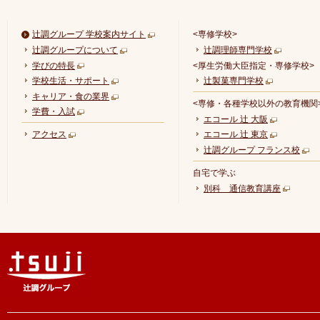
辻調グループ 学校案内サイト
<専修学校>
辻調グループについて
辻調理師専門学校
学びの特長
<厚生労働大臣指定・専修学校>
学校生活・サポート
辻製菓専門学校
キャリア・食の業界
<専修・各種学校以外の教育機関
学費・入試
エコール 辻 大阪
アクセス
エコール 辻 東京
辻調グループ フランス校
自宅で学ぶ
別科 通信教育講座