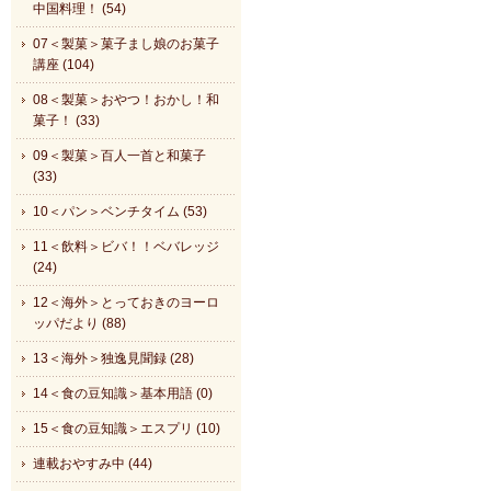
中国料理！ (54)
07＜製菓＞菓子まし娘のお菓子
講座 (104)
08＜製菓＞おやつ！おかし！和
菓子！ (33)
09＜製菓＞百人一首と和菓子
(33)
10＜パン＞ベンチタイム (53)
11＜飲料＞ビバ！！ベバレッジ
(24)
12＜海外＞とっておきのヨーロ
ッパだより (88)
13＜海外＞独逸見聞録 (28)
14＜食の豆知識＞基本用語 (0)
15＜食の豆知識＞エスプリ (10)
連載おやすみ中 (44)