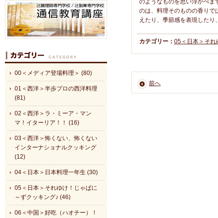
のようなものを思い浮かべま
のは、料理そのものの香りで
えたり、季節感を表現したり
カテゴリー：
05＜日本＞そ
00＜メディア登場料理＞ (80)
前へ
01＜西洋＞半歩プロの西洋料理
(81)
02＜西洋＞ラ・ミーア・マン
マ！イターリア！！ (16)
03＜西洋＞怖くない、怖くない
インターナショナルクッキング
(12)
04＜日本＞日本料理一年生 (30)
05＜日本＞それゆけ！じゃぱに
～ずクッキング♪ (46)
06＜中国＞好吃（ハオチー）！