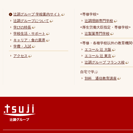
辻調グループ 学校案内サイト
<専修学校>
辻調グループについて
辻調理師専門学校
学びの特長
<厚生労働大臣指定・専修学校>
学校生活・サポート
辻製菓専門学校
キャリア・食の業界
<専修・各種学校以外の教育機関
学費・入試
エコール 辻 大阪
アクセス
エコール 辻 東京
辻調グループ フランス校
自宅で学ぶ
別科 通信教育講座