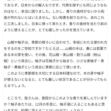
ておらず、日本からの輸入もできず、代用を探すにも同じようなも
のはなく、本当に困りました。しかし、香りの食材がないから和
食が作れないとはいえません。ない知恵を絞りながら、あれこれ
と工夫しました。日本に帰って来たとき、香りの食材を当たり前の
ように使えることが、とても嬉しかったのを覚えています。
山椒や柚子は、季節の移ろいに合わせて、多岐にわたる使われ方
をするのをご存知ですか？たとえば......山椒の木は、春には若葉で
ある木の芽を使い、その後、花山椒・実山椒・割り山椒（粉山
椒）という具合に。柚子は花柚子から始まり、小さな実柚子・青
柚子・黄柚子という具合に季節に応じて使います。
このように季節感を大切にする日本料理なので、木の芽や柚子
が使えないとなると、とても厳しい状況であることが分かってもら
えるでしょう。
ところで、皆さんは、普段からこのような香りを楽しんでいます
か？柚子あたりは、12月の冬至に、柚子湯に入ることもあると思
いますが、料理に添えることはいかがでしょうか？