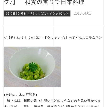
グ♪】 和食の香りで日本料理
2015.04.01
05＜日本＞それゆけ！じゃぱに～ずクッキング♪
＜【それゆけ！じゃぱに～ずクッキング♪】ってどんなコラム？＞
●たけのこ木の芽和え●
皆さんは、料理の香りと聞いてどのようなものを思い浮かべま
すか？だし、醤油、焼き魚、焼き肉などが浮かんだ方もいらっし