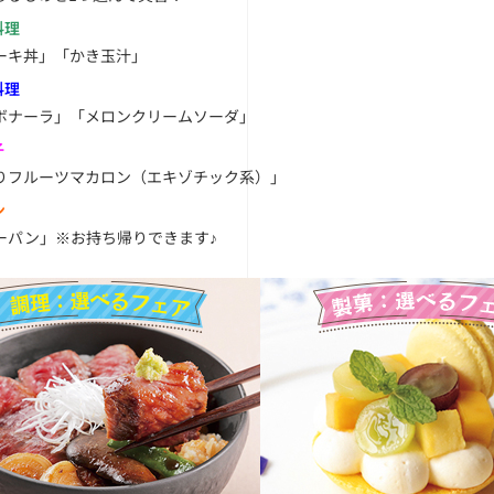
料理
ーキ丼」「かき玉汁」
料理
ボナーラ」「メロンクリームソーダ」
子
りフルーツマカロン（エキゾチック系）」
ン
ーパン」※お持ち帰りできます♪