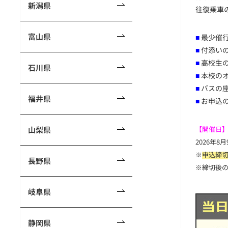
新潟県
往復乗車
富山県
■
最少催
■
付添い
■
高校生
石川県
■
本校の
■
バスの
福井県
■
お申込
山梨県
【開催日
2026年8
※
申込締切 
長野県
※締切後
岐阜県
静岡県