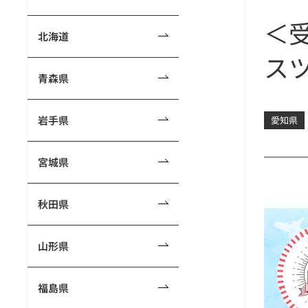
＜受
北海道
ス
青森県
岩手県
愛知県
宮城県
秋田県
山形県
福島県