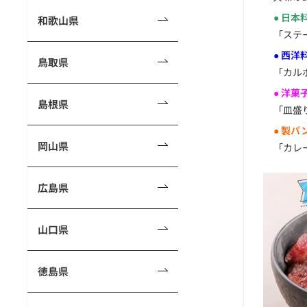
● 日本
和歌山県
「ステ
● 西洋
鳥取県
「カル
● 洋菓
島根県
「皿盛
● 製パ
岡山県
「カレ
広島県
山口県
徳島県