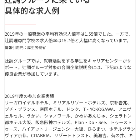
具体的な求人例
2019年の一般職業の平均有効求人倍率は1.55倍でした。一方で、
辻調理専門学校の求人倍率は15.7倍と大幅に高くなっています。
情報引用元：
厚生労働省
辻調グループでは、就職活動をする学生をキャリアセンターがサ
ポート。辻調グループ対象の合同企業説明会には、下記のような
優良企業が参加しています。
2019年度の参加企業実績
リーガロイヤルホテル、ミリアルリゾートホテルズ、京都𠮷兆、
プチ・プランス、帝国ホテル、ドンク、T・YOKOGAWA、アニヴ
ェルセル、うかい、シャノワール、かめいあんじゅ、シェラトン
都ホテル大阪、阪急阪神ホテルズ、Plan・Do・See、トゥースト
ゥース、ハイアットリージェンシー大阪、ひらまつ、ホテルグラン
ヴィア京都、CITABRIA、リゾートトラスト、美濃吉、菊の井、キ