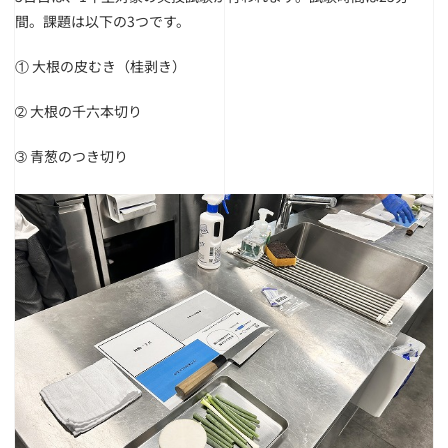
間。
課題は以下の3つです。
① 大根の皮むき（桂剥き）
➁ 大根の千六本切り
➂ 青葱のつき切り