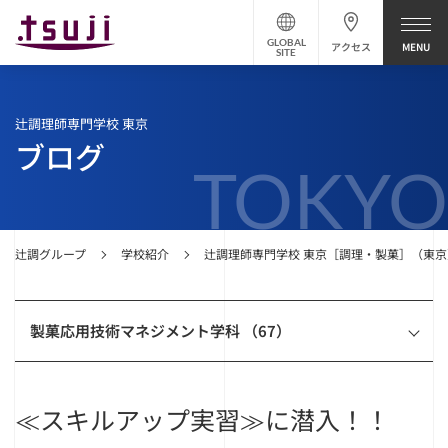
GLOBAL
アクセス
SITE
辻調理師専門学校 東京
ブログ
TOKYO
辻調グループ
学校紹介
辻調理師専門学校 東京［調理・製菓］（東京
製菓応用技術マネジメント学科 （67）
≪スキルアップ実習≫に潜入！！