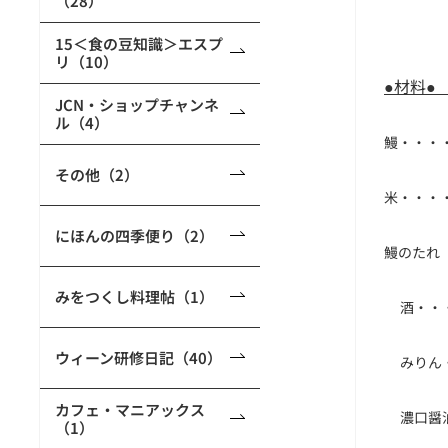
（28）
15＜食の豆知識＞エスプ
リ（10）
●
材料●
JCN・ショップチャンネ
ル（4）
鰻・・・
その他（2）
米・・・
にほんの四季便り（2）
鰻のたれ
みをつくし料理帖（1）
__
酒・・
ウィーン研修日記（40）
__
みりん
カフェ・マニアックス
__
濃口醤
（1）