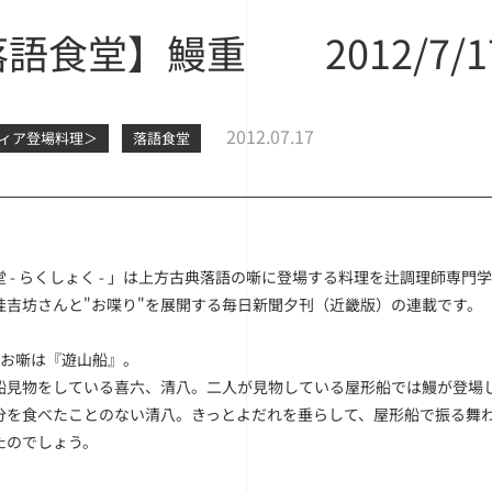
語食堂】鰻重 2012/7/1
2012.07.17
ディア登場料理＞
落語食堂
 - らくしょく - 」は上方古典落語の噺に登場する料理を辻調理師専門
桂吉坊さんと"お喋り"を展開する毎日新聞夕刊（近畿版）の連載です。
のお噺は『遊山船』。
船見物をしている喜六、清八。二人が見物している屋形船では鰻が登場
分を食べたことのない清八。きっとよだれを垂らして、屋形船で振る舞
たのでしょう。