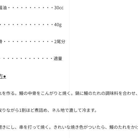
醤油・・・・・・・・・・・30cc
・・・・・・・・・・・・・40g
骨・・・・・・・・・・・・2尾分
・・・・・・・・・・・・・適量
方●
れを作る。鰻の中骨をこんがりと焼く。鍋に鰻のたれの調味料を合わせ
取りながら1割ほど煮詰め、ネル地で漉して冷ます。
開きにし、串を打って焼く。きれいな焼き色がついたら、鰻のたれをか