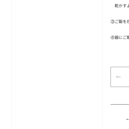
＿
乾かす
③ご飯を
④器にご