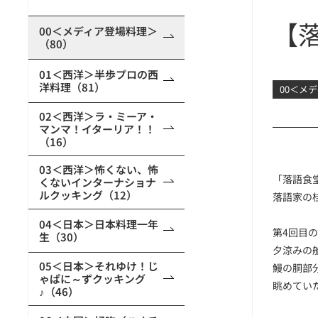
【落
00＜メディア登場料理＞
（80）
01＜西洋＞半歩プロの西
洋料理（81）
00＜メ
02＜西洋＞ラ・ミーア・
マンマ！イターリア！！
（16）
03＜西洋＞怖くない、怖
「落語食堂
くないインターナショナ
ルクッキング（12）
落語家の
04＜日本＞日本料理一年
第4回目
生（30）
夕涼みの
05＜日本＞それゆけ！じ
鰻の胴部
ゃぱに～ずクッキング
眺めてい
♪（46）