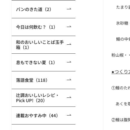
__
たまり
パンのきた道（2）
__
氷砂糖
今日は何飲む？（1）
__
鰻の中
和のおいしいことば玉手
箱（1）
粉山椒・
息もできない夏（1）
●つくり
落語食堂（118）
①鰻のた
辻調おいしいレシピ・
Pick UP!（20）
＿
あくを
連載おやすみ中（44）
②鰻は腹