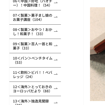
06＜中国＞好吃（ハオチ
ー）！中国料理！（54）
07＜製菓＞菓子まし娘の
お菓子講座（104）
08＜製菓＞おやつ！おか
し！和菓子！（33）
09＜製菓＞百人一首と和
菓子（33）
10＜パン＞ベンチタイム
（53）
11＜飲料＞ビバ！！ベバ
レッジ（24）
12＜海外＞とっておきの
ヨーロッパだより（88）
13＜海外＞独逸見聞録