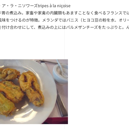
・ラ・ニソワーズtripes à la niçoise
牛胃の煮込み。家畜や家禽の内臓類もあますことなく食べるフランスで
風味をつけるのが特徴。メランダではパニス（ヒヨコ豆の粉を水、オリ
を付け合わせにして、煮込みの上にはパルメザンチーズをたっぷりと。