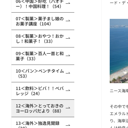
06＜中国＞好吃（ハオチ
ード・デ
ー）！中国料理！（54）
07＜製菓＞菓子まし娘の
お菓子講座（104）
08＜製菓＞おやつ！おか
し！和菓子！（33）
09＜製菓＞百人一首と和
菓子（33）
10＜パン＞ベンチタイム
（53）
11＜飲料＞ビバ！！ベバ
ニース海
レッジ（24）
12＜海外＞とっておきの
その中で
ヨーロッパだより（88）
エメラル
り、海岸
13＜海外＞独逸見聞録
んは仲良