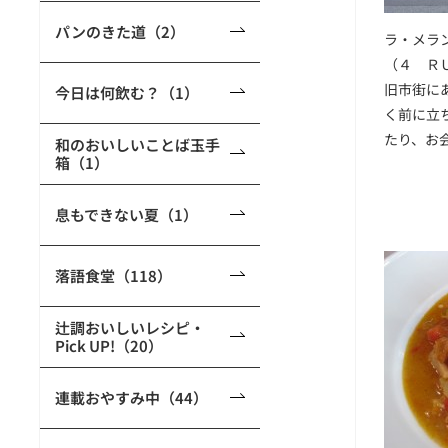
パンのきた道（2）
ラ・メラ
（４ Ｒ
旧市街に
今日は何飲む？（1）
く前に立
たり、お
和のおいしいことば玉手
箱（1）
息もできない夏（1）
落語食堂（118）
辻調おいしいレシピ・
Pick UP!（20）
連載おやすみ中（44）