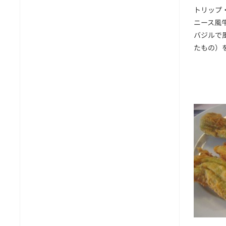
トリップ・ア
ニース風
バジルで
たもの）