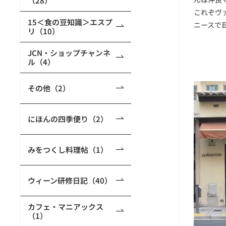
（28）
これぞヴ
15＜食の豆知識＞エスプ
ニースで
リ（10）
JCN・ショップチャンネ
ル（4）
その他（2）
にほんの四季便り（2）
みをつくし料理帖（1）
ウィーン研修日記（40）
カフェ・マニアックス
（1）