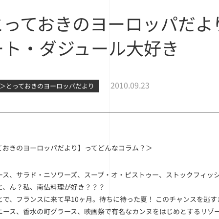
っておきのヨーロッパだより】J'ad
ート・ダジュール大好き
2010.09.23
外＞とっておきのヨーロッパだより
ておきのヨーロッパだより】ってどんなコラム？＞
ース、サラド・ニソワーズ、スープ・オ・ピストゥー、ストックフィッシュ、
と、ん？私、南仏料理が好き？？？
とで、フランスに来て早10ヶ月。待ちに待った夏！ このチャンスを逃
ニース、香水の町グラース、映画祭で有名なカンヌをはじめとするリゾ