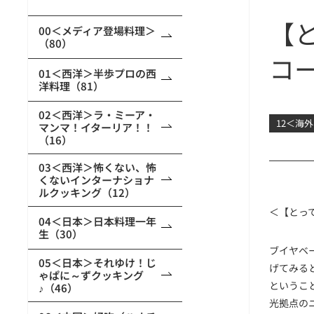
【と
00＜メディア登場料理＞
（80）
コ
01＜西洋＞半歩プロの西
洋料理（81）
02＜西洋＞ラ・ミーア・
12＜海
マンマ！イターリア！！
（16）
03＜西洋＞怖くない、怖
くないインターナショナ
ルクッキング（12）
＜【とっ
04＜日本＞日本料理一年
生（30）
ブイヤベ
05＜日本＞それゆけ！じ
げてみる
ゃぱに～ずクッキング
というこ
♪（46）
光拠点の