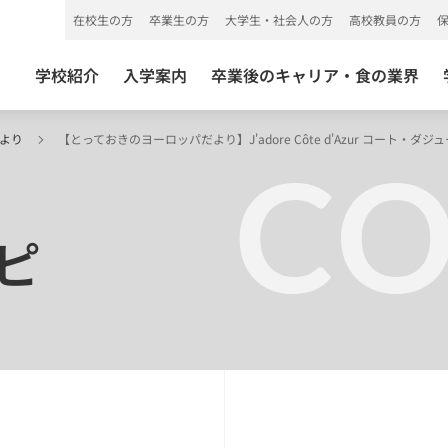
在校生の方
卒業生の方
大学生・社会人の方
高校教員の方
学校紹介
入学案内
卒業後のキャリア・食の業界
だより
【とっておきのヨーロッパだより】J'adore Côte d'Azur コート・ダ
C
ピ