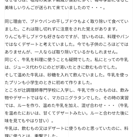
美味しいりんごが送られて来ていましたので・・・。
同じ理由で、ブドウパンの干しブドウもよく取り除いて食べてい
ました。これは隠し切れずに注意をされた覚えがあります。
りんごも干しブドウも好きなのですが、甘いものは、料理やパン
ではなくデザートと考えていました。今でも子供のころほどでは
ありませんが、一人ならば取り除いているかもしれません。
同じく、牛乳を料理に使うことも疑問でした。私にとっての牛乳
は、ジュース代わりにのどが渇いたときに飲むものでした。
そして温めた牛乳は、砂糖を入れて飲んでいました。牛乳を使っ
たプリンも小学生のときに初めて作りました。
ところが辻調理師専門学校に入学し、牛乳で作ったものは、飲み
物やデザートではなく、マカロニグラタンでした。その時の実習
では、ルーを作り、温めた牛乳を加え、混ぜ合わせ・・・（牛乳
を温めたにおいは、甘くてデザートみたい。ルーと合わせた後に
味を見てもやはり甘い）。
牛乳は、飲むもの又はデザートに使うものと思っていたのに、料
理に使うとは、衝撃でした。