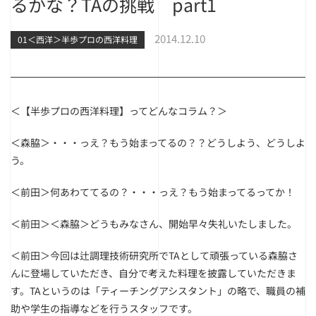
るかな？TAの挑戦 part1
2014.12.10
01＜西洋＞半歩プロの西洋料理
＜【半歩プロの西洋料理】ってどんなコラム？＞
＜森脇＞・・・っえ？もう始まってるの？？どうしよう、どうしよ
う。
＜前田＞何あわててるの？・・・っえ？もう始まってるってか！
＜前田＞＜森脇＞どうもみなさん、開始早々失礼いたしました。
＜前田＞今回は辻調理技術研究所でTAとして頑張っている森脇さ
んに登場していただき、自分で考えた料理を披露していただきま
す。TAというのは「ティーチングアシスタント」の略で、職員の補
助や学生の指導などを行うスタッフです。