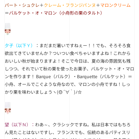
パート・シュクレ
＋
クレーム・フランジパンヌ
＋
マロンクリーム
＝
バルケット・オ・マロン（小舟形の栗のタルト）
夕子（以下Ｙ）
：まだまだ暑いですねぇー！！でも、そろそろ食
欲出てきていませんか？ついつい食べちゃいますよね！これから
おいしい秋が始まりますよ！そこで今日は、夏の海の雰囲気も残
しつつ、それでいて秋の栗を使ったお菓子、バルケット・オ・マロ
ンを作ります！ Barque（バルク）・Barquette（バルケット）＝
小舟、オールでこぐような舟なので、マロンの小舟ですね！しっ
かり栗を味わいましょうヽ(◎´∀｀)ﾉ☆
望（以下Ｎ）
：
わあ～、クラシックですね。私は日本ではもちろ
ん見たことはないですし、フランスでも、伝統のあるパティスリ