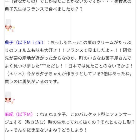
ー（昔ながらの）でしか見たことがないのですが・・・美食家の
典子先生はフランスで食べましたか？？
典子（以下Ｍｉchi）
：おっしゃれ～♪この栗のクリームがたっぷ
りのフォルムも味も大好き！！フランスで見ましたよ～！！研修
先が栗の産地が近かったからなのか、町の小さなお菓子屋さんで
よく見つけました***ただし！！日本では見たことのないでかさ！
（＊▽＊）今から夕子ちゃんが作ろうとしている2倍はあったね。
買うのに勇気がいるのです。
麻紀（以下Ｍ）
：ねぇねぇ夕子、このバルケット型にフォンサー
ジュする（敷き込む）時の生地って丸く抜くの？それともひし形？
ん～そんな抜き型ないよね？どうしよう！