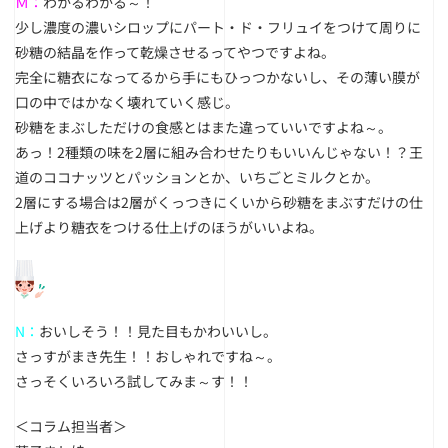
Ｍ：
わかるわかる～！
少し濃度の濃いシロップにパート・ド・フリュイをつけて周りに
砂糖の結晶を作って乾燥させるってやつですよね。
完全に糖衣になってるから手にもひっつかないし、その薄い膜が
口の中ではかなく壊れていく感じ。
砂糖をまぶしただけの食感とはまた違っていいですよね～。
あっ！2種類の味を2層に組み合わせたりもいいんじゃない！？王
道のココナッツとパッションとか、いちごとミルクとか。
2層にする場合は2層がくっつきにくいから砂糖をまぶすだけの仕
上げより糖衣をつける仕上げのほうがいいよね。
N：
おいしそう！！見た目もかわいいし。
さっすがまき先生！！おしゃれですね～。
さっそくいろいろ試してみま～す！！
＜コラム担当者＞