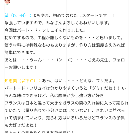
望（以下N）：
よもやま、初めてのわたしスタートです！！
緊張していますので、みなさんよろしくおねがいします。
今回はパート・ド・フリュイを作りました。
初めてするので、工程が難しくないものを・・・と思いまして。
使う材料には特殊なものもありますが、作り方は温度さえみれば
簡単にできます。
あとは・・・う～ん・・・（＞－＜）・・・ちえみ先生、フォロ
ーお願いします！
知恵美（以下Ｃ）：
あっ、はい～・・・どんな、フリだよ。
パート・ド・フリュイは分かりやすくいうと「グミ」だね！！ い
ろんな味にできるけど、私は酸味が少し強い方が好き！
フランスは日本と違って大きなガラスの筒の入れ物に入って売られ
ていたり（量り売りで小分けにはしていない）、きれいに並べら
れて積まれていたり、売られ方はいろいろだけどフランスの子供
も大好きだよね！
ちょっとつまみたくなるお菓子だね！