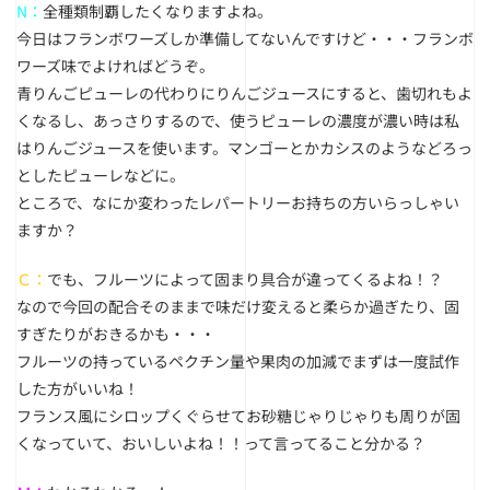
N：
全種類制覇したくなりますよね。
今日はフランボワーズしか準備してないんですけど・・・フランボ
ワーズ味でよければどうぞ。
青りんごピューレの代わりにりんごジュースにすると、歯切れもよ
くなるし、あっさりするので、使うピューレの濃度が濃い時は私
はりんごジュースを使います。マンゴーとかカシスのようなどろっ
としたピューレなどに。
ところで、なにか変わったレパートリーお持ちの方いらっしゃい
ますか？
Ｃ：
でも、フルーツによって固まり具合が違ってくるよね！？
なので今回の配合そのままで味だけ変えると柔らか過ぎたり、固
すぎたりがおきるかも・・・
フルーツの持っているペクチン量や果肉の加減でまずは一度試作
した方がいいね！
フランス風にシロップくぐらせてお砂糖じゃりじゃりも周りが固
くなっていて、おいしいよね！！って言ってること分かる？