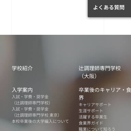
よくある質問
学校紹介
辻調理師専門学校
（大阪）
入学案内
卒業後のキャリア・
入試・学費・奨学金
界
（辻調理師専門学校）
キャリアサポート
入試・学費・奨学金
生涯サポート
（辻調理師専門学校 東京）
活躍する卒業生
本校卒業後の大学編入について
食業界ガイド
職業について知ろう