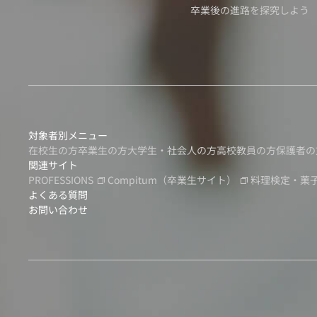
卒業後の進路を探究しよう
対象者別メニュー
在校生の方
卒業生の方
大学生・社会人の方
高校教員の方
保護者の
関連サイト
PROFESSIONS
Compitum
（卒業生サイト）
料理検定・菓
よくある質問
お問い合わせ