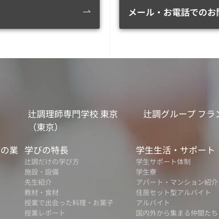
メール・お電話でのお
辻調理師専門学校 東京
辻調グループ フラ
（東京）
食の業
学びの特長
学生生活・サポート
辻調だけの学び方
学生サポート体制
施設・設備
学生寮
先生紹介
アパート・マンション紹介
教材・食材
住居セット型アルバイト
授業で出会った料理・お菓子
アルバイト
授業レポート
国内外から集まる仲間たち