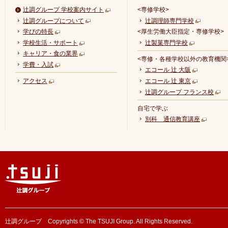
辻調グループ 学校案内サイト
<専修学校>
辻調グループについて
辻調理師専門学校
学びの特長
<厚生労働大臣指定・専修学校>
学校生活・サポート
辻製菓専門学校
キャリア・食の業界
<専修・各種学校以外の教育機関
学費・入試
エコール 辻 大阪
アクセス
エコール 辻 東京
辻調グループ フランス校
自宅で学ぶ
別科 通信教育講座
辻調グループ Copyrights © The TSUJI Group. All Rights Reserved.