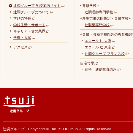
辻調グループ 学校案内サイト
<専修学校>
辻調グループについて
辻調理師専門学校
学びの特長
<厚生労働大臣指定・専修学校>
学校生活・サポート
辻製菓専門学校
キャリア・食の業界
<専修・各種学校以外の教育機関
学費・入試
エコール 辻 大阪
アクセス
エコール 辻 東京
辻調グループ フランス校
自宅で学ぶ
別科 通信教育講座
辻調グループ Copyrights © The TSUJI Group. All Rights Reserved.