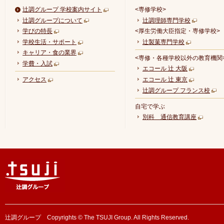
辻調グループ 学校案内サイト
<専修学校>
辻調グループについて
辻調理師専門学校
学びの特長
<厚生労働大臣指定・専修学校>
学校生活・サポート
辻製菓専門学校
キャリア・食の業界
<専修・各種学校以外の教育機関
学費・入試
エコール 辻 大阪
アクセス
エコール 辻 東京
辻調グループ フランス校
自宅で学ぶ
別科 通信教育講座
辻調グループ Copyrights © The TSUJI Group. All Rights Reserved.