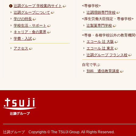
辻調グループ 学校案内サイト
<専修学校>
辻調グループについて
辻調理師専門学校
学びの特長
<厚生労働大臣指定・専修学校>
学校生活・サポート
辻製菓専門学校
キャリア・食の業界
<専修・各種学校以外の教育機関
学費・入試
エコール 辻 大阪
アクセス
エコール 辻 東京
辻調グループ フランス校
自宅で学ぶ
別科 通信教育講座
辻調グループ Copyrights © The TSUJI Group. All Rights Reserved.