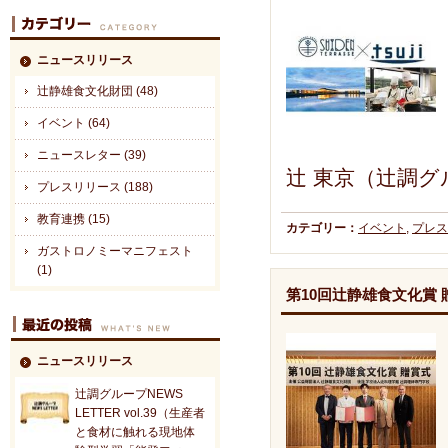
ニュースリリース
辻静雄食文化財団 (48)
イベント (64)
ニュースレター (39)
辻 東京（辻調グ
プレスリリース (188)
教育連携 (15)
カテゴリー：
イベント
,
プレス
ガストロノミーマニフェスト
(1)
第10回辻静雄食文化賞
ニュースリリース
辻調グループNEWS
LETTER vol.39（生産者
と食材に触れる現地体