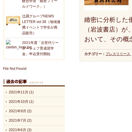
験型学習「能登フィー
ルドワーク」）
辻調グループNEWS
緻密に分析した
LETTER vol.38（地域連
携イベントで学生が商
（岩波書店）が
品販売）
おいて、その概
2021年度「次世代リー
ダーシェフ育成奨学
金」申込受付開始
カテゴリー：
プレスリリース
,
File Not Found
2021年11月 (1)
2021年10月 (1)
2021年9月 (2)
2021年7月 (2)
2021年6月 (3)