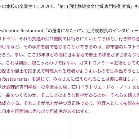
フは本校の卒業生で、2020年「第11回辻静雄食文化賞 専門技術者賞」
estination Restaurants"の選考にあたって、
辻芳樹校長のインタビュー
ストラン、
それも交通の公共機関では行きにくいところほど、
行き帰り
つけるなど、
その季節を肌で感じることができるのは、
都市部のレスト
だろう。幸い、
ここ15年ほどの間に日本各地で郷土の味をさまざまなジ
る。これは突然、
起こったわけではない。ガストロノミー＝芸術として
の歴史や風土を踏まえて料理人や生産者がよりよいものを生み
出そうと
ion Restaurants」を通じて、
みなさんに伝えられることは実に喜ばしい
「辻調理師専門学校」の卒業生の店、石川『ラトリエ・
ドゥ・ノト』を
の一品をつくるのか、
そこにどのような哲学があるのか。
それらを踏ま
は成立する。
それこそが地方が持つ真正性であり、料理人として技術を
に日本を国際的に売り出す可能性があるはずだ。