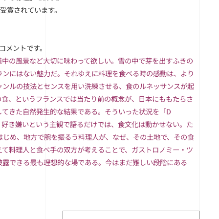
も受賞されています。
コメントです。
道中の風景など大切に味わって欲しい。
雪の中で芽を出すふきの
ランにはない魅力だ。
それゆえに料理を食べる時の感動は、より
ャンルの
技法とセンスを用い洗練させる、
食のルネッサンスが起
の食、
というフランスでは当たり前の概念が、日本にももたらさ
してきた自然発生的な結果である。そういった状況を「D
。
好き嫌いという主観で語るだけでは、食文化は動かせない。
た
はじめ、地方で腕を振るう料理人が、なぜ、
その土地で、その食
えて料理人と食べ手の双方が考えることで、
ガストロノミー・ツ
披露できる最も理想的な場である。今はまだ難しい段階にある