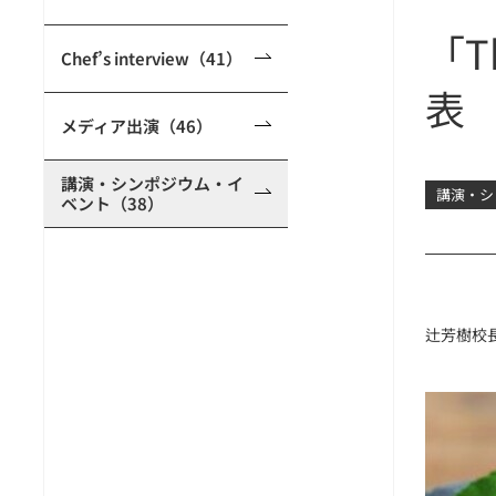
「Th
Chef’s interview（41）
表
メディア出演（46）
講演・シンポジウム・イ
講演・シ
ベント（38）
辻芳樹校長が