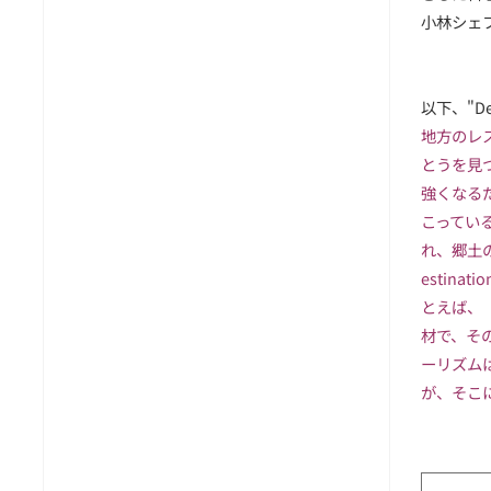
小林シェ
以下、"
D
地方のレ
とうを見
強くなる
こってい
れ、
郷土
estinat
とえば、
材で、そ
ーリズム
が、
そこ