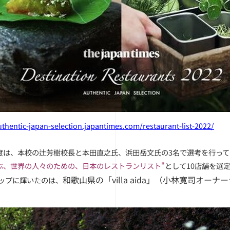
uthentic-japan-selection.japantimes.com/restaurant-list-2022/
度は、本校の辻芳樹校長と本田直之氏、浜田岳文氏の3名で選考を行って
ぶ、世界の人々のための、日本のレストランリスト"
として10店舗を選
和歌山県の「villa aida」（小林寛司オーナ
トップに輝いたのは、