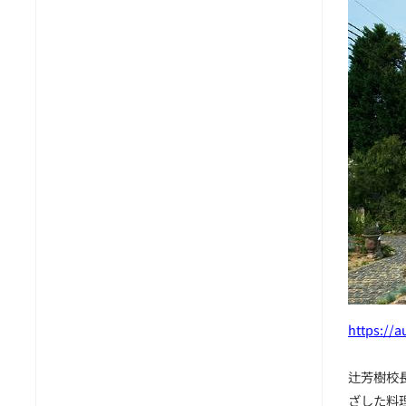
https://a
辻芳樹校
ざした料