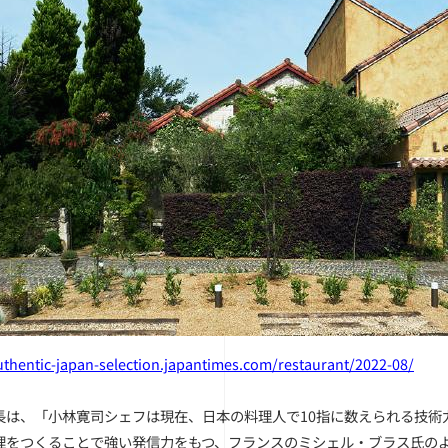
uthentic-japan-selection.japantimes.com/restaurant/2022-08/
長は、
「小林寛司シェフは現在、日本の料理人で10指に数えられる技術
理をつくることで強い発信力をもつ、フランスのミシェル・ブラス氏の