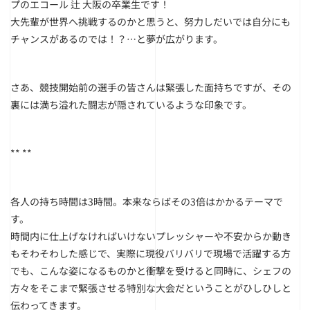
プのエコール 辻 大阪の卒業生です！
大先輩が世界へ挑戦するのかと思うと、努力しだいでは自分にも
チャンスがあるのでは！？…と夢が広がります。
さあ、競技開始前の選手の皆さんは緊張した面持ちですが、その
裏には満ち溢れた闘志が隠されているような印象です。
** **
各人の持ち時間は3時間。本来ならばその3倍はかかるテーマで
す。
時間内に仕上げなければいけないプレッシャーや不安からか動き
もそわそわした感じで、実際に現役バリバリで現場で活躍する方
でも、こんな姿になるものかと衝撃を受けると同時に、シェフの
方々をそこまで緊張させる特別な大会だということがひしひしと
伝わってきます。