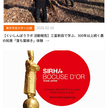
2026.02.10
東京学芸大学×辻調
【くいしんぼうラボ 活動報告】三富新田で学ぶ、300年以上続く農
の知恵「落ち葉掃き」体験