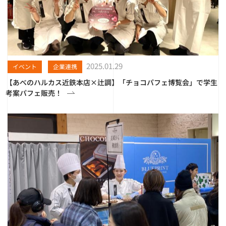
2025.01.29
イベント
企業連携
【あべのハルカス近鉄本店×辻調】「チョコパフェ博覧会」で学生
考案パフェ販売！