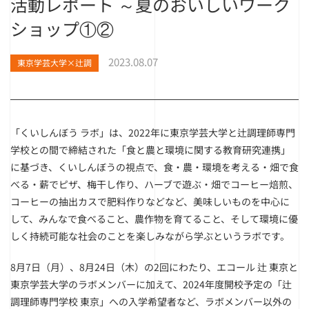
活動レポート ～夏のおいしいワーク
ショップ①②
2023.08.07
東京学芸大学×辻調
「くいしんぼう ラボ」は、2022年に東京学芸大学と辻調理師専門
学校との間で締結された「食と農と環境に関する教育研究連携」
に基づき、くいしんぼうの視点で、食・農・環境を考える・畑で食
べる・薪でピザ、梅干し作り、ハーブで遊ぶ・畑でコーヒー焙煎、
コーヒーの抽出カスで肥料作りなどなど、美味しいものを中心に
して、みんなで食べること、農作物を育てること、そして環境に優
しく持続可能な社会のことを楽しみながら学ぶというラボです。
8月7日（月）、8月24日（木）の2回にわたり、エコール 辻 東京と
東京学芸大学のラボメンバーに加えて、2024年度開校予定の「辻
調理師専門学校 東京」への入学希望者など、ラボメンバー以外の