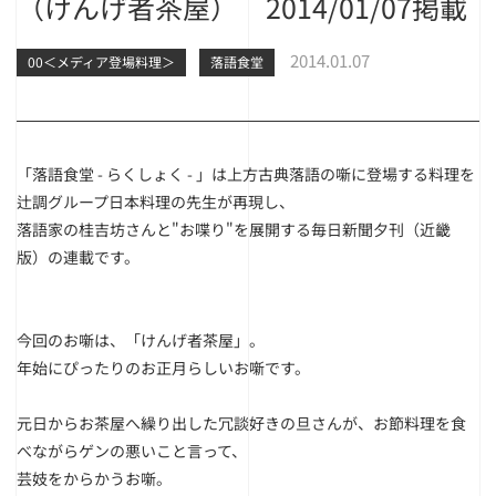
（けんげ者茶屋） 2014/01/07掲載
2014.01.07
00＜メディア登場料理＞
落語食堂
「落語食堂 - らくしょく - 」は上方古典落語の噺に登場する料理を
辻調グループ日本料理の先生が再現し、
落語家の桂吉坊さんと"お喋り"を展開する毎日新聞夕刊（近畿
版）の連載です。
今回のお噺は、「けんげ者茶屋」。
年始にぴったりのお正月らしいお噺です。
元日からお茶屋へ繰り出した冗談好きの旦さんが、お節料理を食
べながらゲンの悪いこと言って、
芸妓をからかうお噺。