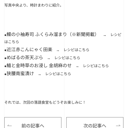
写真中央より、時計まわりに紹介。
鰈の小袖寿司 ふくらみ溜まり（※新聞掲載）
●
→ レシピ
は
こちら
近江赤こんにゃく田楽
●
→ レシピは
こちら
めばるの茶天ぷら
●
→ レシピは
こちら
鱚と金時草のお浸し 金胡麻のせ
●
→ レシピは
こちら
狭腰南蛮漬け
●
→ レシピは
こちら
それでは、次回の落語食堂もどうぞお楽しみに！
前の記事へ
次の記事へ