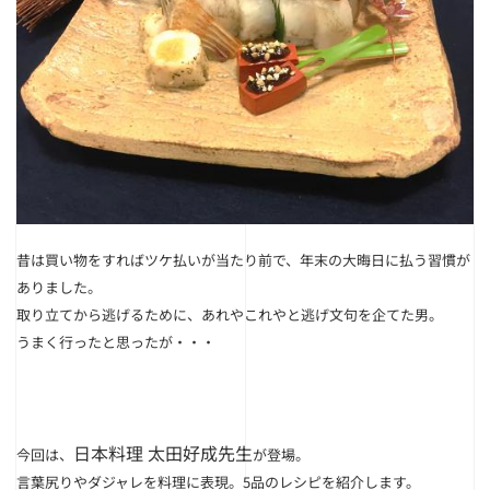
昔は買い物をすればツケ払いが当たり前で、年末の大晦日に払う習慣が
ありました。
取り立てから逃げるために、あれやこれやと逃げ文句を企てた男。
うまく行ったと思ったが・・・
日本料理 太田好成先生
今回は、
が登場。
言葉尻りやダジャレを料理に表現。5品のレシピを紹介します。