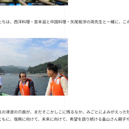
たちは、西洋料理・宮本滋と中国料理・矢尾板渉の両先生と一緒に、こ
.11の津波の爪痕が、まだそこかしこに残るなか、みごとによみがえっ
ともに、復興に向けて、未来に向けて、希望を語り続ける畠山さん親子