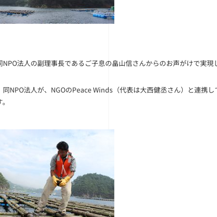
同NPO法人の副理事長であるご子息の畠山信さんからのお声がけで実現
同NPO法人が、NGOのPeace Winds（代表は大西健丞さん）と
す。