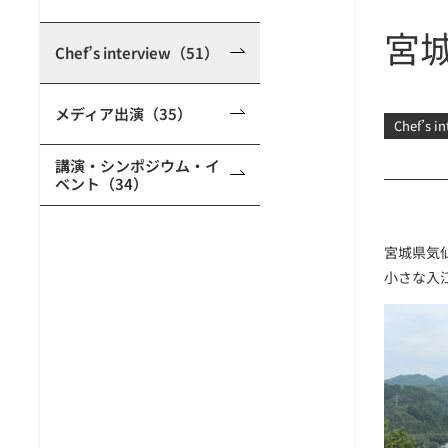
宮
Chef’s interview（51）
メディア出演（35）
Chef’s i
講演・シンポジウム・イ
ベント（34）
宮城県気
小さな入