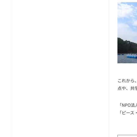
これから
点や、共
「NPO
「ピース