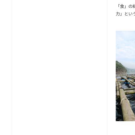
「食」の
力」とい