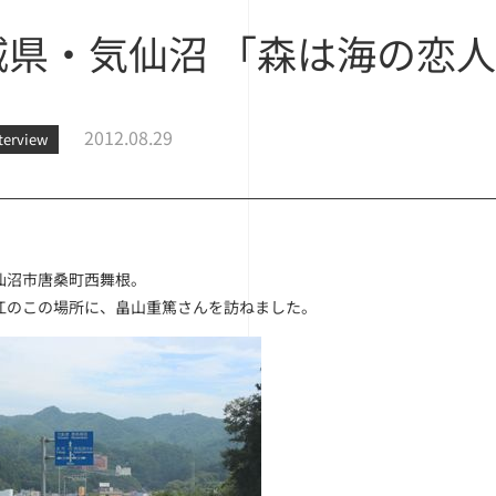
城県・気仙沼 「森は海の恋
2012.08.29
nterview
仙沼市唐桑町西舞根。
江のこの場所に、畠山重篤さんを訪ねました。