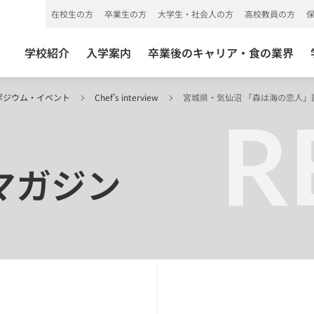
在校生の方
卒業生の方
大学生・社会人の方
高校教員の方
学校紹介
入学案内
卒業後のキャリア・食の業界
ポジウム・イベント
Chef’s interview
宮城県・気仙沼 「森は海の恋人」
R
Bマガジン