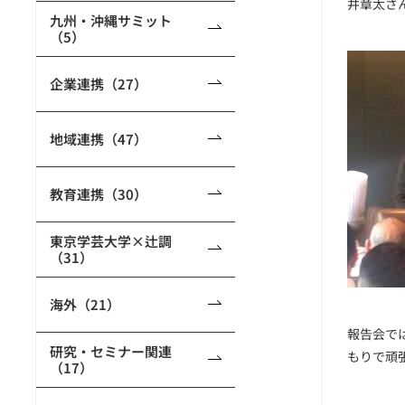
井章太さ
九州・沖縄サミット
（5）
企業連携（27）
地域連携（47）
教育連携（30）
東京学芸大学×辻調
（31）
海外（21）
報告会で
研究・セミナー関連
もりで頑
（17）