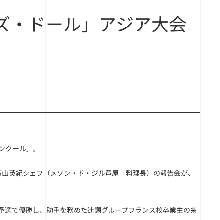
ズ・ドール」アジア大会
コンクール」。
高山英紀シェフ（メゾン・ド・ジル芦屋 料理長）の報告会が、
陸予選で優勝し、助手を務めた辻調グループフランス校卒業生の糸