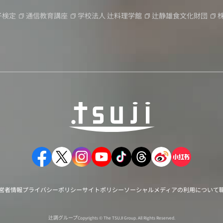
子検定
通信教育講座
学校法人
辻料理学館
辻静雄食文化財団
営者情報
プライバシーポリシー
サイトポリシー
ソーシャルメディアの利用について
辻調グループ
Copyrights © The TSUJI Group. All Rights Reserved.