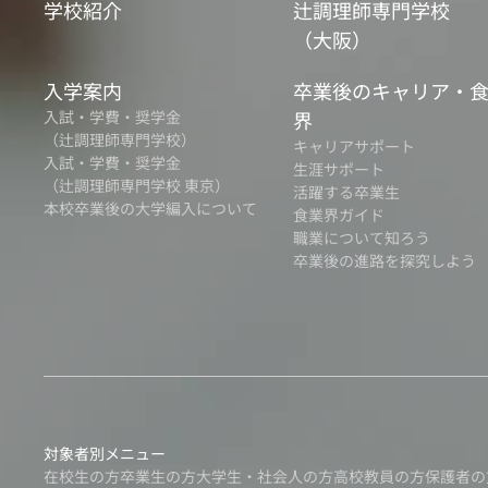
学校紹介
辻調理師専門学校
（大阪）
入学案内
卒業後のキャリア・
入試・学費・奨学金
界
（辻調理師専門学校）
キャリアサポート
入試・学費・奨学金
生涯サポート
（辻調理師専門学校 東京）
活躍する卒業生
本校卒業後の大学編入について
食業界ガイド
職業について知ろう
卒業後の進路を探究しよう
対象者別メニュー
在校生の方
卒業生の方
大学生・社会人の方
高校教員の方
保護者の