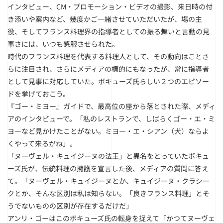
インタビュー、CM・プロモーション・ビデオの撮影、来日時の付
き添いや案内など、幾度かご一緒させていただいたが、場の主
役、そしてフランス料理界の指導者としての振る舞いと言動の見
事さには、いつも感服させられた。
時代のフランス料理を代表する料理人として、その動向はことさ
らに注目され、さらにメディアの標的にもなったが、常に指導者
として見事に対応していた。ボキューズ氏らしい２つのエピソー
ドを挙げておこう。
『ゴー・ミヨー』ガイドで、最高位の座から落とされた際、メディ
アのインタビューで。「私のレストランで、しばらくゴー・エ・ミ
ヨーなど見かけたことがない。ミヨー・エ・シアン（犬）ならよ
くやって来るがね」。
「ヌーヴェル・キュイジーヌの法王」と異名をとっていたボキュ
ーズ氏が、伝統料理の擁護を宣言した後、メディアの質問に答え
て。「ヌーヴェル・キュイジーヌとか、キュイジーヌ・クラシー
クとか、そんな区別は私は知らない。「良きフランス料理」とそ
うでないものの区別が存在するだけだ」
アンリ・ゴーはこのボキューズ氏の転身を捉えて「かつてヌーヴェ