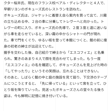
クター桜井氏、現在のフランス校ベアル・ディレクターと４人で、
早朝リヨンのボキューズ氏のレストランを訪ねた。
ボキューズ氏は、ジャケットに着替え自ら案内を買って出て、川霧
の立ち込める中、２台の車に分乗してトレヴーへと向かった。ト
レヴーの町に入り、ボキューズ氏の先導で、２度３度と道に迷いな
がら車を走らせていると、深い霧の中からシャトーの門が現れ
た。車で門をくぐり、ゆるい坂を登って本館につくと、館の前に痩
身の初老の紳士が出迎えていた。
握手を交わした後、自己紹介で紳士から「エスコフィエ」と名乗
られ、驚きのあまり４人で顔を見合わせてしまった。もう一度
「エスコフィエ」の名を確認して、ボキューズさんを見上げた時の
「してやったり」というその笑顔は、忘れることはできない。
そのあと、しばらく館の中と庭の施設を見て廻り、下交渉のテーブ
ルにつこうとすると、「先に帰っている」といって席を立って、ひ
とり坂を降りていった。見送ったボキューズさんの堂々たる後ろ
姿は、今も鮮明に記憶に焼き付いている。