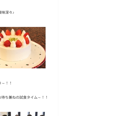
興味深々♪
り～！！
お待ち兼ねの試食タイム～！！