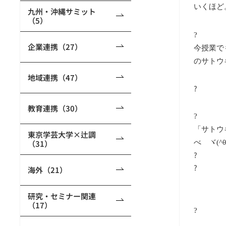
いくほど
九州・沖縄サミット
（5）
?
企業連携（27）
今授業で
のサトウ
地域連携（47）
?
教育連携（30）
?
「サトウ
東京学芸大学×辻調
（31）
べ ヾ
(^
?
?
海外（21）
研究・セミナー関連
（17）
?