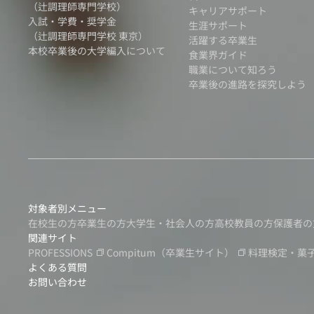
（辻調理師専門学校）
キャリアサポート
入試・学費・奨学金
生涯サポート
（辻調理師専門学校 東京）
活躍する卒業生
本校卒業後の大学編入について
食業界ガイド
職業について知ろう
卒業後の進路を探究しよう
対象者別メニュー
在校生の方
卒業生の方
大学生・社会人の方
高校教員の方
保護者の
関連サイト
PROFESSIONS
Compitum
（卒業生サイト）
料理検定・菓
よくある質問
お問い合わせ