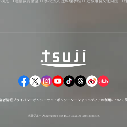
子検定
通信教育講座
学校法人
辻料理学館
辻静雄食文化財団
営者情報
プライバシーポリシー
サイトポリシー
ソーシャルメディアの利用について
辻調グループ
Copyrights © The TSUJI Group. All Rights Reserved.