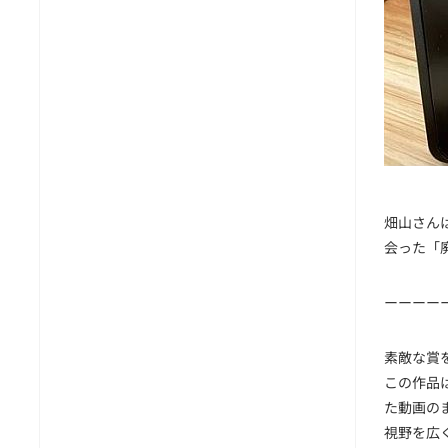
畑山さん
会った「
ーーーー
素敵な賞
この作品
た動画の
視野を広