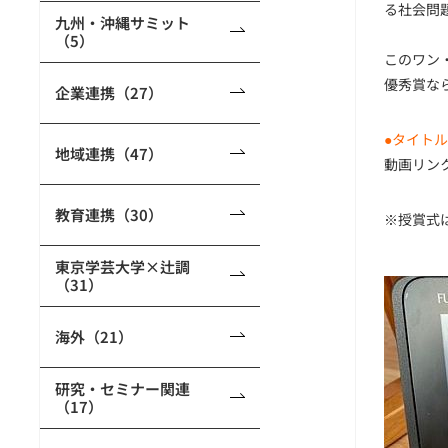
る社会問
九州・沖縄サミット
（5）
このワン
優秀賞な
企業連携（27）
●タイト
地域連携（47）
動画リ
教育連携（30）
※授賞式
東京学芸大学×辻調
（31）
海外（21）
研究・セミナー関連
（17）