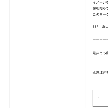
イメージ
在を知ら
このサー
SSP 畑
ーーーー
是非とも
辻調理師