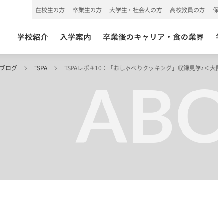
在校生の方
卒業生の方
大学生・社会人の方
高校教員の方
学校紹介
入学案内
卒業後のキャリア・食の業界
 ブログ
TSPA
TSPAレポ＃10：「おしゃべりクッキング」収録見学♪＜大
ABO