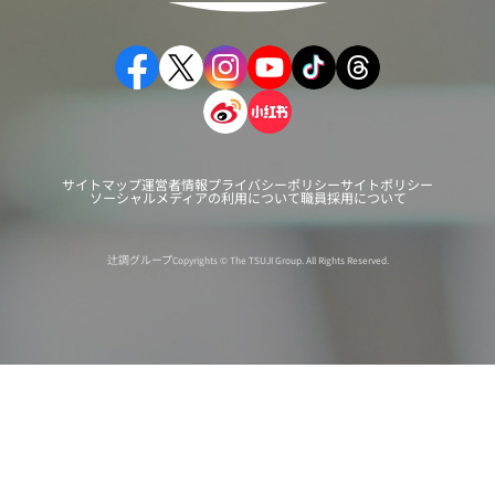
サイトマップ
運営者情報
プライバシーポリシー
サイトポリシー
ソーシャルメディアの利用について
職員採用について
辻調グループ
Copyrights © The TSUJI Group. All Rights Reserved.
オンライン
オープン
出張相談会
PAGE
資料請求
イベント
キャンパス
TOP
バスツアー