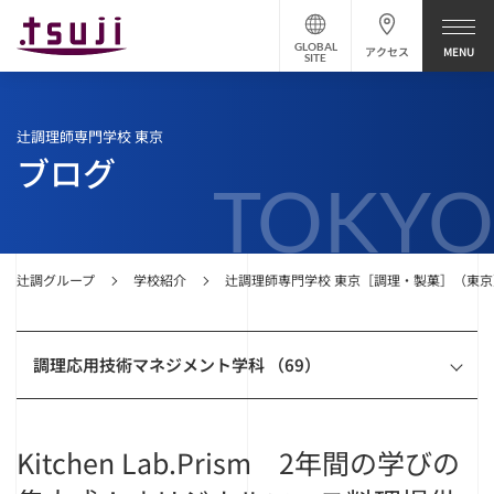
GLOBAL
アクセス
SITE
辻調理師専門学校 東京
ブログ
TOKYO
辻調グループ
学校紹介
辻調理師専門学校 東京［調理・製菓］（東京
調理応用技術マネジメント学科 （69）
Kitchen Lab.Prism 2年間の学びの