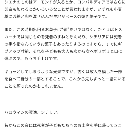
シエナのものはアーモンドが入るとか、ロンバルディアではさらに
卵白も加わるとかいろいろなことが言われますが、いずれも小麦
粉に砂糖と卵を混ぜ込んだ生地がベースの焼き菓子です。
また、この時期出回るお菓子は“骨”だけではなく、たとえばトス
カーナでは同じものを死者のすねと呼んだり、シチリアには死者
の手や指なんていうお菓子もあったりするのですから、すでにギ
ブアップ寸前、それを子どもも大人も次から次へボリボリと口に
運ぶので、もうお手上げです。
ギョッとしてしまうような光景ですが、古くは故人を模した一部
を食べて自分の一部とすることで、これから先もずっと一緒にいる
ことを願ったのかもしれません。
ハロウィンの翌晩、シチリア。
昔からこの夜には死者が子どもたちへのお土産を手に帰ってきま