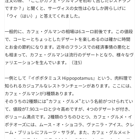
注文の際、「ここがカフェ・グルマンを初めて出したレストラン
ですか？」と聞くと、サーヴィスの女性は心なしか誇らしげに
「ウィ（はい）」と答えてくれました。
一般的に、カフェ・グルマンの相場は6ユーロ前後です。この値段
で、コーヒーとちょっとしたデザートを楽しめるのは確かに時間
とお金の節約になります。近年のフランスでの経済事情の悪化と
も相まって、カフェ・グルマンは流行のデザートとなり、様々なヴ
ァリエーションを生んでいます。
（注5）
一例として『イポポタミュス Hippopotamus』という、肉料理で
知られるカジュアルなレストランチェーンがあります。ここには、
カフェ・グルマンが3種類あります。
そのうちの2種類には"カフェ・グルメ"という名前がつけられてい
て、値段が7.90ユーロと少々高めですが、4つのデザートが付き、
ボリューム満点です。2種類のうちのひとつ、カフェ・グルメ・イ
ポテオーズには、ムース・オ・ショコラ、ヴァニラ・アイス、クレ
ーム・ブリュレにフルーツ・サラダ。また、カフェ・グルメ≪ト