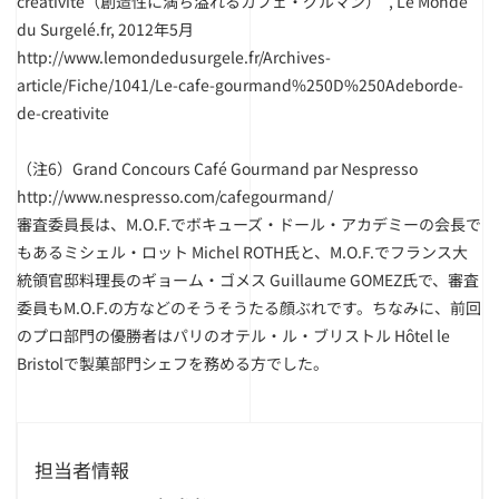
créativité（創造性に満ち溢れるカフェ・グルマン）", Le Monde
du Surgelé.fr, 2012年5月
http://www.lemondedusurgele.fr/Archives-
article/Fiche/1041/Le-cafe-gourmand%250D%250Adeborde-
de-creativite
（注6）
Grand Concours Café Gourmand par Nespresso
http://www.nespresso.com/cafegourmand/
審査委員長は、M.O.F.でボキューズ・ドール・アカデミーの会長で
もあるミシェル・ロット Michel ROTH氏と、M.O.F.でフランス大
統領官邸料理長のギョーム・ゴメス Guillaume GOMEZ氏で、審査
委員もM.O.F.の方などのそうそうたる顔ぶれです。ちなみに、前回
のプロ部門の優勝者はパリのオテル・ル・ブリストル Hôtel le
Bristolで製菓部門シェフを務める方でした。
担当者情報