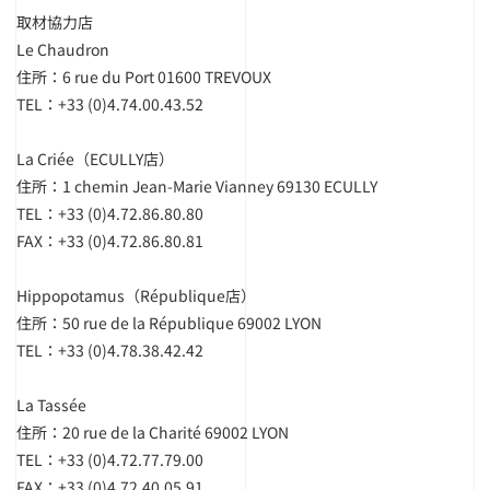
取材協力店
Le Chaudron
住所：6 rue du Port 01600 TREVOUX
TEL：+33 (0)4.74.00.43.52
La Criée（ECULLY店）
住所：1 chemin Jean-Marie Vianney 69130 ECULLY
TEL：+33 (0)4.72.86.80.80
FAX：+33 (0)4.72.86.80.81
Hippopotamus（République店）
住所：50 rue de la République 69002 LYON
TEL：+33 (0)4.78.38.42.42
La Tassée
住所：20 rue de la Charité 69002 LYON
TEL：+33 (0)4.72.77.79.00
FAX：+33 (0)4.72.40.05.91