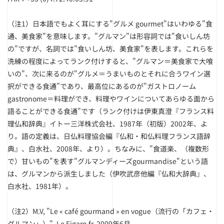
（注1）
日本語でもよく耳にする"グルメ gourmet"はいわゆる"食
通、美食家"を意味します。"グルマン"は形容詞では"食いしん坊
の"ですが、名詞では"食いしん坊、美食家"を表します。これらを
洗練の程度によってランク付けすると、"グルマン＝美食家で大喰
いの"、次に来るのが"グルメ＝うまいものとそれに合うワイン選
択ができる食通"であり、最高位にあるのが"ガストロノーム
gastronome＝料理ができ、料理やワインについてあらゆる面から
語ることができる食通"です（ランク付けは伊東真澄『フランス料
理仏和辞典』イトー三洋株式会社、1987年（初版）2002年、よ
り。語の定義は、日仏料理協会編『仏和・和仏料理フランス語辞
典』、白水社、2008年、より）。ちなみに、"食道楽、（複数形
で）甘いもの"を表す"グルマンディーズgourmandise"という語
は、グルマンから派生しました（伊吹武彦他編『仏和大辞典』、
白水社、1981年）。
（注2）
M.V, "Le « café gourmand » en vogue（流行の「カフェ・
グルマン」）", Le Figaro.fr, 2009年6月