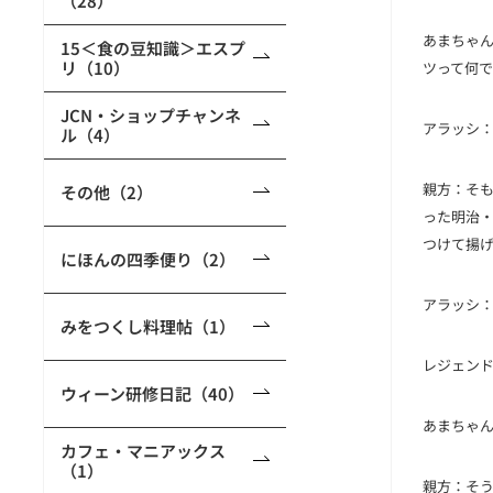
（28）
あまちゃ
15＜食の豆知識＞エスプ
リ（10）
ツって何
JCN・ショップチャンネ
アラッシ
ル（4）
親方
：そ
その他（2）
った明治
つけて揚
にほんの四季便り（2）
アラッシ
みをつくし料理帖（1）
レジェン
ウィーン研修日記（40）
あまちゃ
カフェ・マニアックス
（1）
親方
：そ