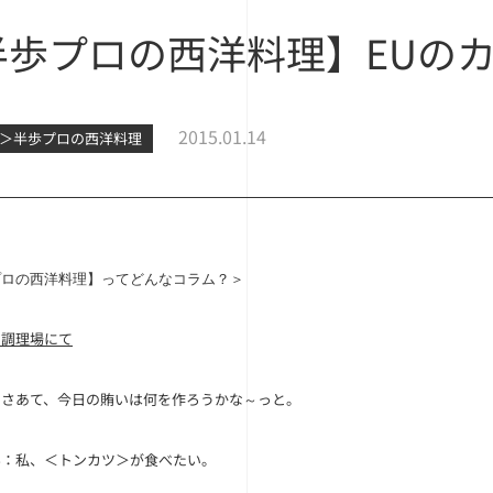
半歩プロの西洋料理】EUの
2015.01.14
洋＞半歩プロの西洋料理
プロの西洋料理】ってどんなコラム？＞
の調理場にて
：さあて、今日の賄いは何を作ろうかな～っと。
ん
：私、＜トンカツ＞が食べたい。