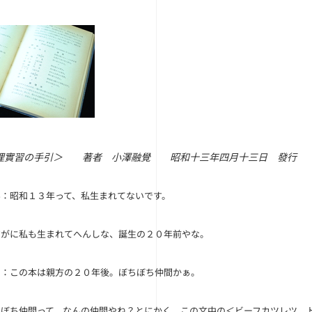
理實習の手引＞ 著者 小澤融覺 昭和十三年四月十三日 發行
ん
：昭和１３年って、私生まれてないです。
すがに私も生まれてへんしな、誕生の２０年前やな。
ド
：この本は親方の２０年後。ぼちぼち仲間かぁ。
ちぼち仲間って、なんの仲間やね？とにかく、この文中の＜ビーフカツレツ 