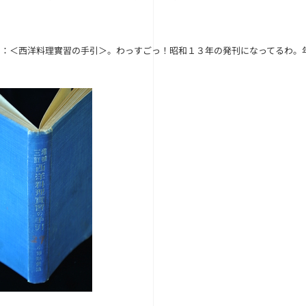
。
ド
：＜西洋料理實習の手引＞。わっすごっ！昭和１３年の発刊にな