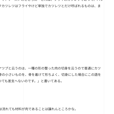
フカツレツはフライやけど単独でカツレツとだけ呼ばれるものは、ま
ヤツプと云うのは、一種の形の整った肉の切身を云うので普通にカツ
骨の小さいものを、骨を着けて形ちよく、切身にした場合にこの語を
つても差支へないのです。」と書いてある。
は流れても材料が肉であることは譲れんところかな。