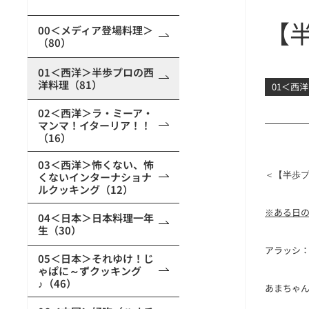
【
00＜メディア登場料理＞
（80）
01＜西洋＞半歩プロの西
洋料理（81）
01＜西
02＜西洋＞ラ・ミーア・
マンマ！イターリア！！
（16）
03＜西洋＞怖くない、怖
くないインターナショナ
＜【半歩
ルクッキング（12）
※ある日
04＜日本＞日本料理一年
生（30）
アラッシ
05＜日本＞それゆけ！じ
ゃぱに～ずクッキング
♪（46）
あまちゃ