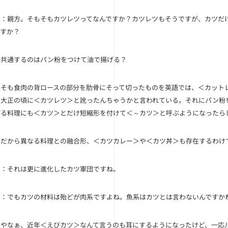
ん
：親方。そもそもカツレツってなんですか？カツレツもそうですが、カツだ
ですか？
：共通するのはパン粉をつけて油で揚げる？
もそも食肉の背ロースの部分を肋骨にそって切ったものを英語では、＜カット
・大正の頃に＜カツレツ＞と訛ったんちゃうかと言われている。それにパン粉
げる料理にも＜カツ＞とだけ短縮形を付けて＜～カツ＞と呼ぶようになったら
：だから異なる料理との融合形、＜カツカレー＞や＜カツ丼＞も存在するわけ
ド
：それは更に進化したカツ軍団ですね。
ん
：でもカツの材料は殆どが肉系ですよね。魚系はカツとは言わないんですか
うやなぁ、近年＜えびカツ＞なんて言うのも耳にするようになったけど、一応